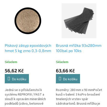
p
V
r
ý
o
p
d
i
u
s
k
p
t
r
ů
o
d
Pískový zásyp epoxidových
Brusná mřížka 93x280mm
u
hmot 5 kg zrno 0,3-0,8mm
100bal po 10ks
k
t
Skladem
Skladem
ů
56,62 Kč
63,66 Kč
Do košíku
Do košíku
Jedná se o příslušenství k
Rozměry: 280 mm x 93 mmPočet
systému REPROFIX / FAST a
kusů v balení: 3 ksPro broušení
slouží k opravám minerálních
tmelených vrstev spár
podkladů (zdivo, betonové
sádrokartonů. Brusná mřížka je