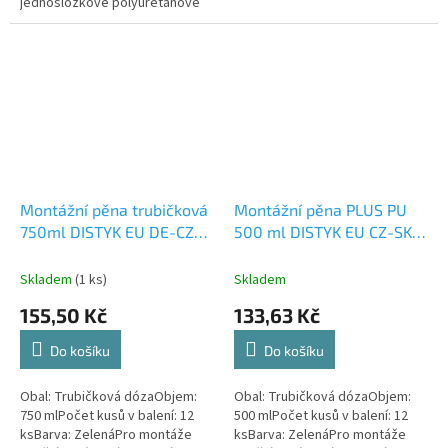
jednosložkové polyuretanové
lepidlo určené pro efektivní
lepení izolantu na zdivo.
Certifikovaný...
Montážní pěna trubičková
Montážní pěna PLUS PU
750ml DISTYK EU DE-CZ-
500 ml DISTYK EU CZ-SK-
SK-PL-SI
PL
Skladem
(1 ks)
Skladem
155,50 Kč
133,63 Kč
Do košíku
Do košíku
Obal: Trubičková dózaObjem:
Obal: Trubičková dózaObjem:
750 mlPočet kusů v balení: 12
500 mlPočet kusů v balení: 12
ksBarva: ZelenáPro montáže
ksBarva: ZelenáPro montáže