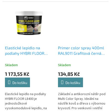
plochy, schodiště apod.), bez
dodávaná v několika úrovních
statické funkce. Je určen k
zrnitosti, která se volí dle...
opravám...
Elastické lepidlo na
Primer color spray 400ml
podlahy HYBRI FLOOR
RAL9011 Grafitová černá
L8400
DISTYK EU CZ-SK-HU-PL-
DE
Skladem
Skladem
1 173,55 Kč
134,85 Kč
Do košíku
Do košíku
Elastické lepidlo na podlahy
Základní a antikorozní nátěr pod
HYBRI FLOOR L8400 je
Multi Color Spray. Ideální na
jednosložkové
nástřik kovů a dřeva s výbornou
vysokomodulové lepidlo, na
kryvostí. Pro venkovní i vnitřní