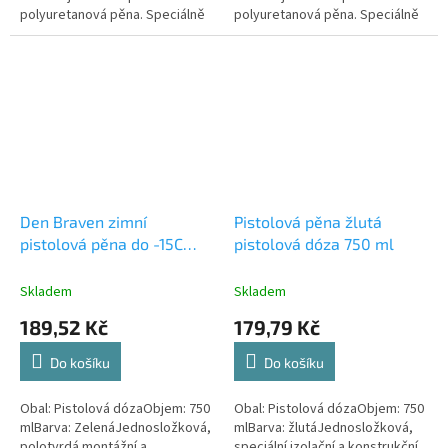
polyuretanová pěna. Speciálně
polyuretanová pěna. Speciálně
vyvinuta pro požadavek
vyvinuta pro požadavek
maximální výtěžnosti při nízké...
maximální výtěžnosti při nízké
roztažnosti...
Den Braven zimní
Pistolová pěna žlutá
pistolová pěna do -15C
pistolová dóza 750 ml
zelená 750ml
Skladem
Skladem
189,52 Kč
179,79 Kč
Do košíku
Do košíku
Obal: Pistolová dózaObjem: 750
Obal: Pistolová dózaObjem: 750
mlBarva: ZelenáJednosložková,
mlBarva: žlutáJednosložková,
polotvrdá montážní a
speciální izolační a konstrukční