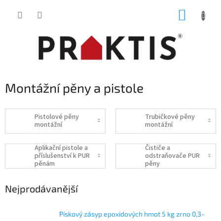
Přejít
NÁKUP
na
obsah
KOŠÍK
Montážní pěny a pistole
Pistolové pěny
Trubičkové pěny
montážní
montážní
Aplikační pistole a
Čističe a
příslušenství k PUR
odstraňovače PUR
pěnám
pěny
Nejprodávanější
Pískový zásyp epoxidových hmot 5 kg zrno 0,3-