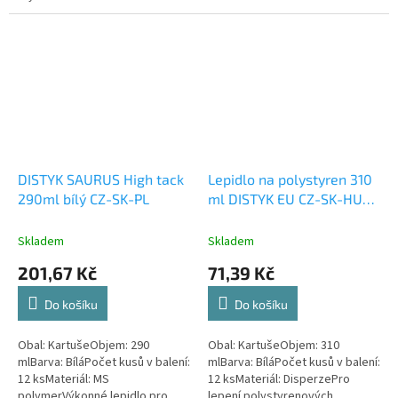
použití.
opatřenou termoplastickým PVC
nástřikem odolným proti
stárnutí....
DISTYK SAURUS High tack
Lepidlo na polystyren 310
290ml bílý CZ-SK-PL
ml DISTYK EU CZ-SK-HU-
PL-SI
Skladem
Skladem
201,67 Kč
71,39 Kč
Do košíku
Do košíku
Obal: KartušeObjem: 290
Obal: KartušeObjem: 310
mlBarva: BíláPočet kusů v balení:
mlBarva: BíláPočet kusů v balení:
12 ksMateriál: MS
12 ksMateriál: DisperzePro
polymerVýkonné lepidlo pro
lepení polystyrenových