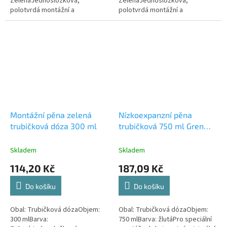
ZelenáJednosložková,
ZelenáJednosložková,
polotvrdá montážní a
polotvrdá montážní a
konstrukční pěna na bázi vlhkem
konstrukční pěna na bázi vlhkem
vytvrzujícího polyuretanu.
vytvrzujícího polyuretanu.
Speciálně vyvinutá pro
Speciálně vyvinutá pro
požadavek...
požadavek...
Montážní pěna zelená
Nízkoexpanzní pěna
trubičková dóza 300 ml
trubičková 750 ml Gren
Line
Skladem
Skladem
114,20 Kč
187,09 Kč
Do košíku
Do košíku
Obal: Trubičková dózaObjem:
Obal: Trubičková dózaObjem:
300 mlBarva:
750 mlBarva: žlutáPro speciální