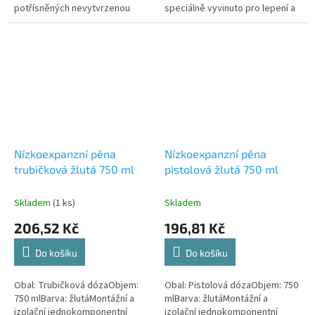
potřísněných nevytvrzenou
speciálně vyvinuto pro lepení a
polyuretanovou pěnou. Směs
fixaci obkladových a
rozpouštědel a hnacího média.
konstrukčních stavebních desek
Hnací plyn...
typu...
Nízkoexpanzní pěna
Nízkoexpanzní pěna
trubičková žlutá 750 ml
pistolová žlutá 750 ml
Skladem
(1 ks)
Skladem
206,52 Kč
196,81 Kč
Do košíku
Do košíku
Obal: Trubičková dózaObjem:
Obal: Pistolová dózaObjem: 750
750 mlBarva: žlutáMontážní a
mlBarva: žlutáMontážní a
izolační jednokomponentní
izolační jednokomponentní