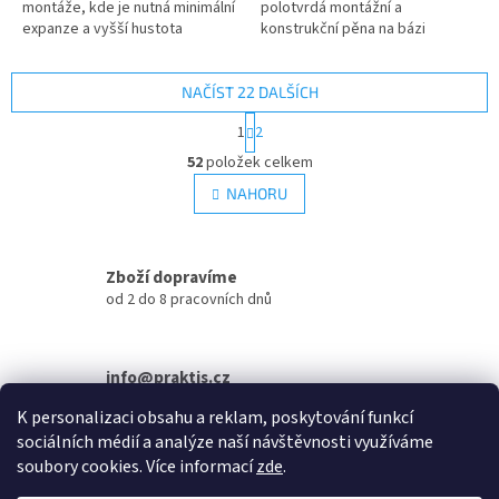
montáže, kde je nutná minimální
polotvrdá montážní a
expanze a vyšší hustota
konstrukční pěna na bázi
vytvrzující se pěny (obložkové
polyuretanu vytvrzujícího reakcí
zárubně, parapetní desky,...
kapalné směsi se vzduchem s...
NAČÍST 22 DALŠÍCH
S
1
2
t
O
r
52
položek celkem
v
á
l
NAHORU
n
á
k
d
o
v
a
á
Zboží dopravíme
c
n
í
od 2 do 8 pracovních dnů
í
p
r
v
info@praktis.cz
k
+420 734 684 811
y
K personalizaci obsahu a reklam, poskytování funkcí
v
sociálních médií a analýze naší návštěvnosti využíváme
ý
Z
soubory cookies. Více informací
zde
.
p
á
i