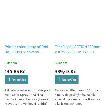
použití.
použití.
Primer color spray 400ml
Těsnící pás ACTION 120mm
RAL3009 Oxidovaná
x 10m CZ-SK DISTYK EU
červená DISTYK EU CZ-SK-
HU-PL-DE
Skladem
Skladem
134,85 Kč
339,43 Kč
Do košíku
Do košíku
Základní a antikorozní nátěr pod
Barva: šedáRozměry: 120 mm x
Multi Color Spray. Ideální na
5 mTrvale pružný pás, na bázi
nástřik kovů a dřeva s výbornou
speciální polyesterové tkaniny s
kryvostí. Pro venkovní i vnitřní
alkalickou ochranou