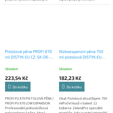
mimořádně odolné lepené
dekorativních podhledů na savé
spoje již s maximální počáteční
podklady, lepení
pevností. Přilepí...
polystyrenových...
Pistolová pěna PROFI 870
Nízkoexpanzní pěna 750
ml DISTYK EU CZ-SK-DE-
ml pistolová DISTYK EU
PL-SI
DE-CZ-SK-PL-SI
Skladem
Skladem
223,54 Kč
182,23 Kč
Do košíku
Do košíku
PROFI PU 870 PISTOLOVÁ PĚNA /
Obal: Pistolová dózaObjem: 750
PROFI PU 870 LOW EXPANSION
mlPočet kusů v balení: 12
Profesionální jednosložková
ksBarva: ZelenáPro speciální