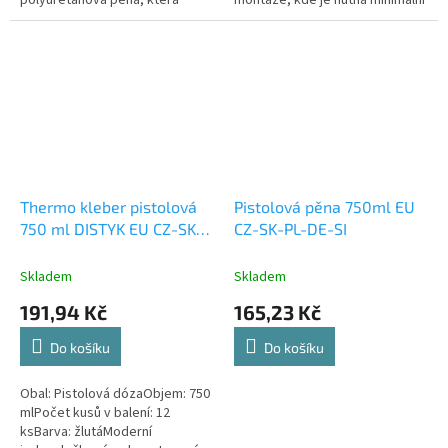
polyuretanová pěna, která
montáže, kde je nutná minimální
zaručuje...
expanze a vyšší hustota
vytvrzující pěny (obložkové...
Thermo kleber pistolová
Pistolová pěna 750ml EU
750 ml DISTYK EU CZ-SK-
CZ-SK-PL-DE-SI
PL-DE-SI
Skladem
Skladem
191,94 Kč
165,23 Kč
Do košíku
Do košíku
Obal: Pistolová dózaObjem: 750
mlPočet kusů v balení: 12
ksBarva: žlutáModerní