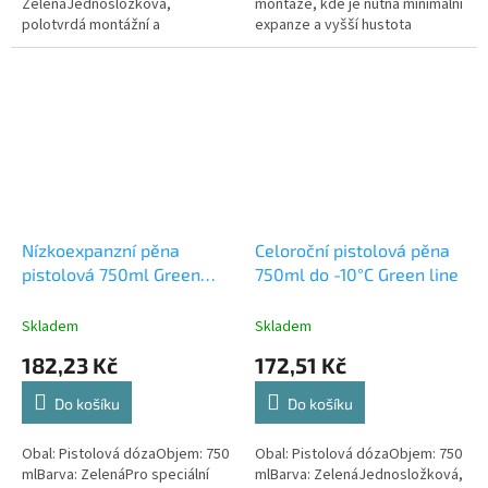
ZelenáJednosložková,
montáže, kde je nutná minimální
polotvrdá montážní a
expanze a vyšší hustota
konstrukční pěna na bázi vlhkem
vytvrzující se pěny (obložkové
vytvrzujícího polyuretanu.
zárubně, parapetní desky,...
Speciálně vyvinutá pro
požadavek...
Nízkoexpanzní pěna
Celoroční pistolová pěna
pistolová 750ml Green
750ml do -10°C Green line
Line
Skladem
Skladem
182,23 Kč
172,51 Kč
Do košíku
Do košíku
Obal: Pistolová dózaObjem: 750
Obal: Pistolová dózaObjem: 750
mlBarva: ZelenáPro speciální
mlBarva: ZelenáJednosložková,