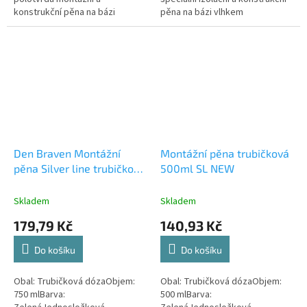
konstrukční pěna na bázi
pěna na bázi vlhkem
polyuretanu vytvrzujícího reakcí
vytvrzujícího polyuretanu, pro
kapalné směsi se vzduchem s...
použití ve stavebním
průmyslu....
Den Braven Montážní
Montážní pěna trubičková
pěna Silver line trubičková
500ml SL NEW
750 ml
Skladem
Skladem
179,79 Kč
140,93 Kč
Do košíku
Do košíku
Obal: Trubičková dózaObjem:
Obal: Trubičková dózaObjem:
750 mlBarva:
500 mlBarva: