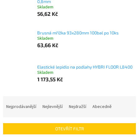
0,8mm
Skladem
56,62 Kč
Brusná mřížka 93x280mm 100bal po 10ks
Skladem
63,66 Kč
Elastické lepidlo na podlahy HYBRI FLOOR L8400
Skladem
1 173,55 Kč
Ř
a
Nejprodávanější
Nejlevnější
Nejdražší
Abecedně
z
e
n
OTEVŘÍT FILTR
í