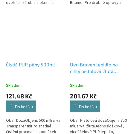
dveřních zárubní a okenních
BitumenPro drobné opravy a
rámů, vyplňování dutin,
lepení živičných střešních krytin
montážních prostorů mezi
(šindelů) za studena,
panely, zděnými...
utěsňování...
Čistič PUR pěny 500ml
Den Braven lepidlo na
cihly pistolová žlutá
750ml
Skladem
Skladem
121,48 Kč
201,67 Kč
Do košíku
Do košíku
Obal: DózaObjem: 500 mlBarva:
Obal: Pistolová dózaObjem: 750
TransparentníPro snadné
mlBarva: žlutáJednosložkové,
čistění pracovních pomůcek
víceúčelové PUR lepidlo,