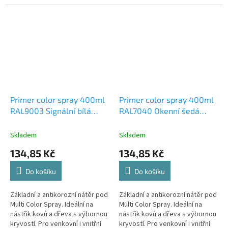
bázi MS polymeru, vytvrzující
použití.
vulkanizací vzdušné vlhkosti,
vytvářející trvale pevný...
Primer color spray 400ml
Primer color spray 400ml
RAL9003 Signální bílá
RAL7040 Okenní šedá
DISTYK EU CZ-SK-HU-PL-
DISTYK EU CZ-SK-HU-PL-
DE
DE
Skladem
Skladem
134,85 Kč
134,85 Kč
Do košíku
Do košíku
Základní a antikorozní nátěr pod
Základní a antikorozní nátěr pod
Multi Color Spray. Ideální na
Multi Color Spray. Ideální na
nástřik kovů a dřeva s výbornou
nástřik kovů a dřeva s výbornou
kryvostí. Pro venkovní i vnitřní
kryvostí. Pro venkovní i vnitřní