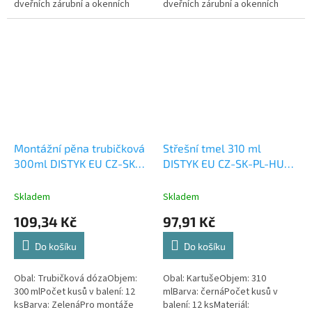
dveřních zárubní a okenních
dveřních zárubní a okenních
rámů, vyplňování dutin,
rámů, vyplňování dutin,
montážních prostorů mezi
montážních prostorů mezi
panely, zděnými...
panely, zděnými...
Montážní pěna trubičková
Střešní tmel 310 ml
300ml DISTYK EU CZ-SK-
DISTYK EU CZ-SK-PL-HU-
PL
DE
Skladem
Skladem
109,34 Kč
97,91 Kč
Do košíku
Do košíku
Obal: Trubičková dózaObjem:
Obal: KartušeObjem: 310
300 mlPočet kusů v balení: 12
mlBarva: černáPočet kusů v
ksBarva: ZelenáPro montáže
balení: 12 ksMateriál: