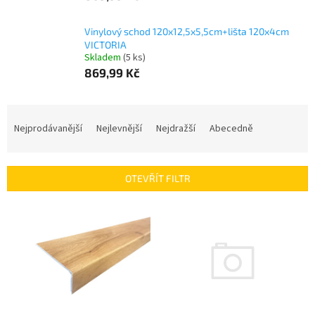
Vinylový schod 120x12,5x5,5cm+lišta 120x4cm
VICTORIA
Skladem
(5 ks)
869,99 Kč
Ř
a
Nejprodávanější
Nejlevnější
Nejdražší
Abecedně
z
e
n
OTEVŘÍT FILTR
í
p
V
r
ý
o
p
d
i
u
s
k
p
t
r
ů