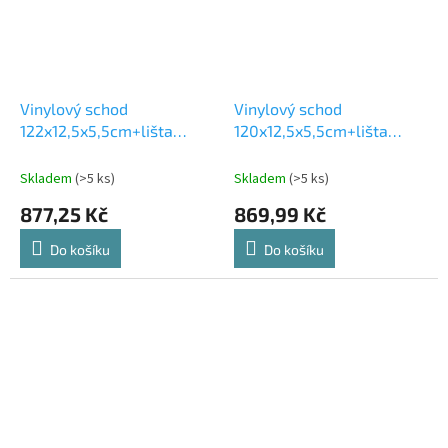
Vinylový schod
Vinylový schod
122x12,5x5,5cm+lišta
120x12,5x5,5cm+lišta
122x4cm PERUGIA
120x4cm TORONTO
Skladem
(>5 ks)
Skladem
(>5 ks)
877,25 Kč
869,99 Kč
Do košíku
Do košíku