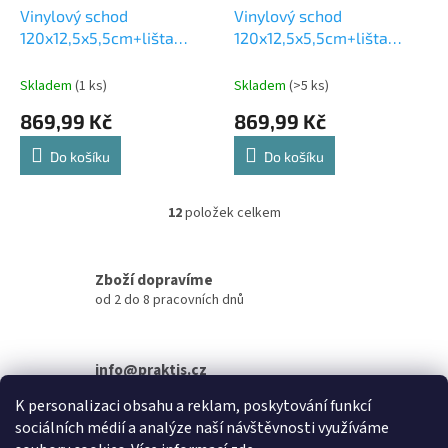
Vinylový schod
Vinylový schod
120x12,5x5,5cm+lišta
120x12,5x5,5cm+lišta
120x4cm CALGARY
120x4cm VANCOUVER
Skladem
(1 ks)
Skladem
(>5 ks)
869,99 Kč
869,99 Kč
Do košíku
Do košíku
12
položek celkem
O
v
l
á
Zboží dopravíme
d
od 2 do 8 pracovních dnů
a
c
í
info@praktis.cz
p
+420 734 684 811
r
K personalizaci obsahu a reklam, poskytování funkcí
v
sociálních médií a analýze naší návštěvnosti využíváme
k
Z