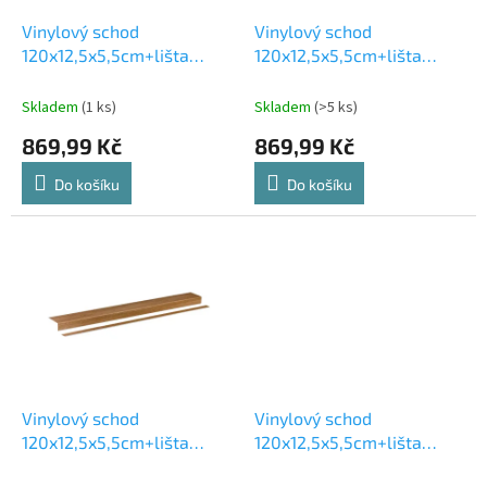
o
d
Vinylový schod
Vinylový schod
u
120x12,5x5,5cm+lišta
120x12,5x5,5cm+lišta
k
120x4cm KINGSTONE
120x4cm CANMORE
t
Skladem
(>5 ks)
Skladem
(1 ks)
ů
869,99 Kč
869,99 Kč
Do košíku
Do košíku
Vinylový schod
Vinylový schod
120x12,5x5,5cm+lišta
120x12,5x5,5cm+lišta
120x4cm VICTORIA
120x4cm OTTAWA