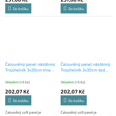
Do košíku
Do košíku
Čalouněný panel nástěnný
Čalouněný panel nástěnný
Trojúhelník 3x30cm tmavě
Trojúhelník 3x30cm šedá
zelená Riwiera 38
Riwiera 91 (53615563113)
(53615563106)
Skladem
(>5 ks)
Skladem
(>5 ks)
202,07 Kč
202,07 Kč
Do košíku
Do košíku
Čalouněný soft panel je
Čalouněný soft panel je