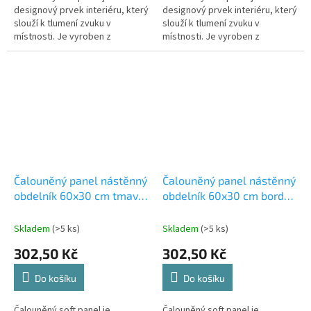
designový prvek interiéru, který
designový prvek interiéru, který
slouží k tlumení zvuku v
slouží k tlumení zvuku v
místnosti. Je vyroben z
místnosti. Je vyroben z
materiálů, které absorbují
materiálů, které absorbují
zvukové vlny a snižují tak jejich
zvukové vlny a snižují tak jejich
odraz od...
odraz od...
Čalouněný panel nástěnný
Čalouněný panel nástěnný
obdelník 60x30 cm tmavě
obdelník 60x30 cm bordó
zelená Riwiera 38
Riwiera 59
(53615560106)
Skladem
(>5 ks)
Skladem
(>5 ks)
302,50 Kč
302,50 Kč
Do košíku
Do košíku
Čalouněný soft panel je
Čalouněný soft panel je