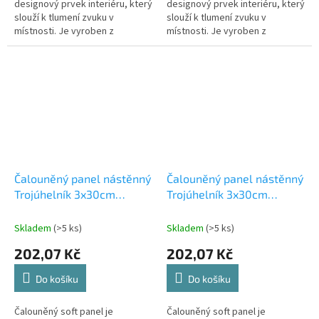
designový prvek interiéru, který
designový prvek interiéru, který
slouží k tlumení zvuku v
slouží k tlumení zvuku v
místnosti. Je vyroben z
místnosti. Je vyroben z
materiálů, které absorbují
materiálů, které absorbují
zvukové vlny a snižují tak jejich
zvukové vlny a snižují tak jejich
odraz od...
odraz od...
Čalouněný panel nástěnný
Čalouněný panel nástěnný
Trojúhelník 3x30cm
Trojúhelník 3x30cm
hořčicová Riwiera 41
karamelová Riwiera 24
(53615563107)
(53615563102)
Skladem
(>5 ks)
Skladem
(>5 ks)
202,07 Kč
202,07 Kč
Do košíku
Do košíku
Čalouněný soft panel je
Čalouněný soft panel je