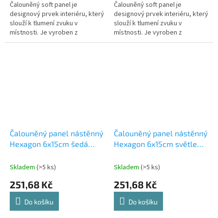
Čalouněný soft panel je
Čalouněný soft panel je
designový prvek interiéru, který
designový prvek interiéru, který
slouží k tlumení zvuku v
slouží k tlumení zvuku v
místnosti. Je vyroben z
místnosti. Je vyroben z
materiálů, které absorbují
materiálů, které absorbují
zvukové vlny a snižují tak jejich
zvukové vlny a snižují tak jejich
odraz od...
odraz od...
Čalouněný panel nástěnný
Čalouněný panel nástěnný
Hexagon 6x15cm šedá
Hexagon 6x15cm světle
Riwiera 91 (53615561113)
zelená Riwiera 34
Skladem
(>5 ks)
Skladem
(>5 ks)
251,68 Kč
251,68 Kč
Do košíku
Do košíku