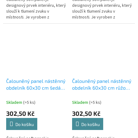
designový prvek interiéru, který
designový prvek interiéru, který
slouží k tlumení zvuku v
slouží k tlumení zvuku v
místnosti. Je vyroben z
místnosti. Je vyroben z
materiálů, které absorbují
materiálů, které absorbují
zvukové vlny a snižují tak jejich
zvukové vlny a snižují tak jejich
odraz od...
odraz od...
Čalouněný panel nástěnný
Čalouněný panel nástěnný
obdelník 60x30 cm šedá
obdelník 60x30 cm růžová
Riwiera 91 (53615560113)
Riwiera 62 (53615560109)
Skladem
(>5 ks)
Skladem
(>5 ks)
302,50 Kč
302,50 Kč
Do košíku
Do košíku