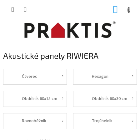
Přejít
NÁKUP
na
obsah
KOŠÍK
Akustické panely RIWIERA
Čtverec
Hexagon
Obdélník 60x15 cm
Obdélník 60x30 cm
Rovnoběžník
Trojúhelník