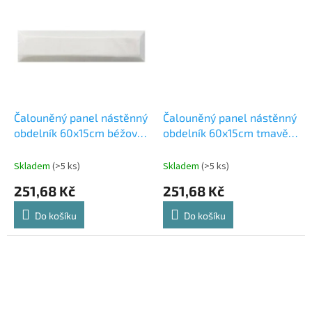
Čalouněný panel nástěnný
Čalouněný panel nástěnný
obdelník 60x15cm béžová
obdelník 60x15cm tmavě
Riwiera 21 (53615565101)
zelená Riwiera 38
(53615565106)
Skladem
(>5 ks)
Skladem
(>5 ks)
251,68 Kč
251,68 Kč
Do košíku
Do košíku