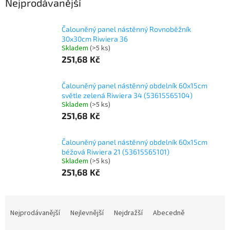
Nejprodávanější
Čalouněný panel nástěnný Rovnoběžník
30x30cm Riwiera 36
Skladem
(>5 ks)
251,68 Kč
Čalouněný panel nástěnný obdelník 60x15cm
světle zelená Riwiera 34 (53615565104)
Skladem
(>5 ks)
251,68 Kč
Čalouněný panel nástěnný obdelník 60x15cm
béžová Riwiera 21 (53615565101)
Skladem
(>5 ks)
251,68 Kč
Ř
a
Nejprodávanější
Nejlevnější
Nejdražší
Abecedně
z