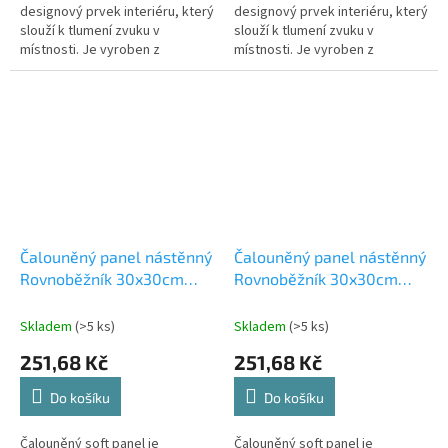
designový prvek interiéru, který
designový prvek interiéru, který
slouží k tlumení zvuku v
slouží k tlumení zvuku v
místnosti. Je vyroben z
místnosti. Je vyroben z
materiálů, které absorbují
materiálů, které absorbují
zvukové vlny a snižují tak jejich
zvukové vlny a snižují tak jejich
odraz od...
odraz od...
Čalouněný panel nástěnný
Čalouněný panel nástěnný
Rovnoběžník 30x30cm
Rovnoběžník 30x30cm
hořčicová Riwiera 41
karamelová Riwiera 24
(53615564107)
(53615564102)
Skladem
(>5 ks)
Skladem
(>5 ks)
251,68 Kč
251,68 Kč
Do košíku
Do košíku
Čalouněný soft panel je
Čalouněný soft panel je