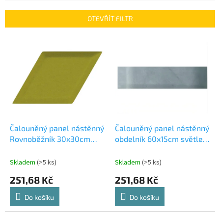
e
n
OTEVŘÍT FILTR
í
p
V
r
ý
o
p
d
i
u
s
k
p
t
r
ů
o
d
Čalouněný panel nástěnný
Čalouněný panel nástěnný
u
Rovnoběžník 30x30cm
obdelník 60x15cm světle
k
Riwiera 36
zelená Riwiera 34
t
(53615565104)
Skladem
(>5 ks)
Skladem
(>5 ks)
ů
251,68 Kč
251,68 Kč
Do košíku
Do košíku