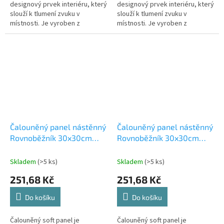
designový prvek interiéru, který
designový prvek interiéru, který
slouží k tlumení zvuku v
slouží k tlumení zvuku v
místnosti. Je vyroben z
místnosti. Je vyroben z
materiálů, které absorbují
materiálů, které absorbují
zvukové vlny a snižují tak jejich
zvukové vlny a snižují tak jejich
odraz od...
odraz od...
Čalouněný panel nástěnný
Čalouněný panel nástěnný
Rovnoběžník 30x30cm
Rovnoběžník 30x30cm
tmavě zelená Riwiera 38
šedá Riwiera 91
(53615564106)
(53615564113)
Skladem
(>5 ks)
Skladem
(>5 ks)
251,68 Kč
251,68 Kč
Do košíku
Do košíku
Čalouněný soft panel je
Čalouněný soft panel je