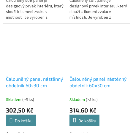
Čalouněný soft panel je
Čalouněný soft panel je
designový prvek interiéru, který
designový prvek interiéru, který
slouží k tlumení zvuku v
slouží k tlumení zvuku v
místnosti. Je vyroben z
místnosti. Je vyroben z
materiálů, které absorbují
materiálů, které absorbují
zvukové vlny a snižují tak jejich
zvukové vlny a snižují tak jejich
odraz od...
odraz od...
Čalouněný panel nástěnný
Čalouněný panel nástěnný
obdelník 60x30 cm
obdelník 60x30 cm
hořčicová Riwiera 41
karamelová Riwiera 24
(53615560107)
(53615560102)
Skladem
(>5 ks)
Skladem
(>5 ks)
302,50 Kč
314,60 Kč
Do košíku
Do košíku