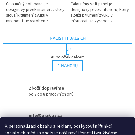
Čalouněný soft panel je
Čalouněný soft panel je
designový prvek interiéru, který
designový prvek interiéru, který
slouží k tlumení zvuku v
slouží k tlumení zvuku v
místnosti. Je vyroben z
místnosti. Je vyroben z
materiálů, které absorbují
materiálů, které absorbují
zvukové vlny a snižují tak jejich
zvukové vlny a snižují tak jejich
odraz od...
odraz od...
NAČÍST 11 DALŠÍCH
S
1
2
t
O
r
41
položek celkem
v
á
l
NAHORU
n
á
k
d
o
v
a
á
Zboží dopravíme
c
n
í
od 2 do 8 pracovních dnů
í
p
r
v
info@praktis.cz
k
+420 734 684 811
y
K personalizaci obsahu a reklam, poskytování funkcí
v
sociálních médií a analýze naší návštěvnosti využíváme
ý