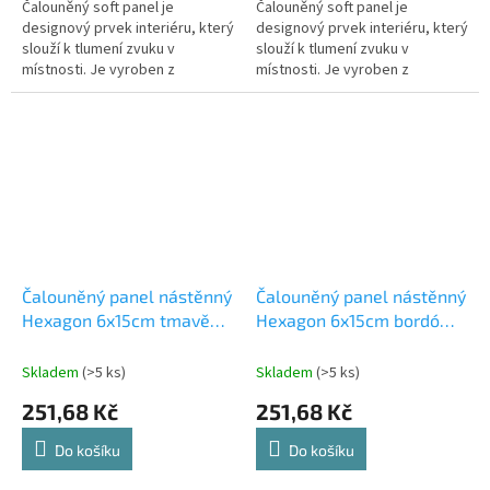
Čalouněný soft panel je
Čalouněný soft panel je
designový prvek interiéru, který
designový prvek interiéru, který
slouží k tlumení zvuku v
slouží k tlumení zvuku v
místnosti. Je vyroben z
místnosti. Je vyroben z
materiálů, které absorbují
materiálů, které absorbují
zvukové vlny a snižují tak jejich
zvukové vlny a snižují tak jejich
odraz od...
odraz od...
Čalouněný panel nástěnný
Čalouněný panel nástěnný
Hexagon 6x15cm tmavě
Hexagon 6x15cm bordó
zelená Riwiera 38
Riwiera 59
(53615561106)
Skladem
(>5 ks)
Skladem
(>5 ks)
251,68 Kč
251,68 Kč
Do košíku
Do košíku