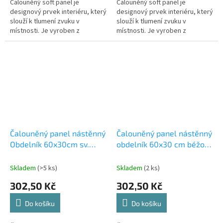
Čalouněný soft panel je
Čalouněný soft panel je
designový prvek interiéru, který
designový prvek interiéru, který
slouží k tlumení zvuku v
slouží k tlumení zvuku v
místnosti. Je vyroben z
místnosti. Je vyroben z
materiálů, které absorbují
materiálů, které absorbují
zvukové vlny a snižují tak jejich
zvukové vlny a snižují tak jejich
odraz od...
odraz od...
Čalouněný panel nástěnný
Čalouněný panel nástěnný
Obdelník 60x30cm sv.
obdelník 60x30 cm béžová
zelená Riwiera34
Riwiera 21
Skladem
(>5 ks)
Skladem
(2 ks)
302,50 Kč
302,50 Kč
Do košíku
Do košíku