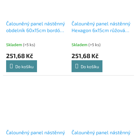
Čalouněný panel nástěnný
Čalouněný panel nástěnný
obdelník 60x15cm bordó
Hexagon 6x15cm růžová
Riwiera 59 (53615565108)
Riwiera 62 (53615561109)
Skladem
(>5 ks)
Skladem
(>5 ks)
251,68 Kč
251,68 Kč
Do košíku
Do košíku
Čalouněný panel nástěnný
Čalouněný panel nástěnný