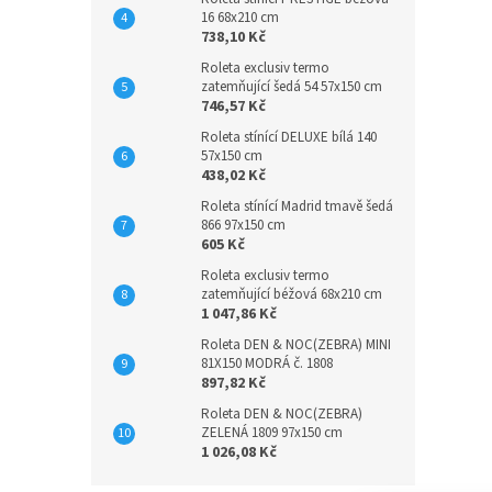
16 68x210 cm
738,10 Kč
Roleta exclusiv termo
zatemňující šedá 54 57x150 cm
746,57 Kč
Roleta stínící DELUXE bílá 140
57x150 cm
438,02 Kč
Roleta stínící Madrid tmavě šedá
866 97x150 cm
605 Kč
Roleta exclusiv termo
zatemňující béžová 68x210 cm
1 047,86 Kč
Roleta DEN & NOC(ZEBRA) MINI
81X150 MODRÁ č. 1808
897,82 Kč
Roleta DEN & NOC(ZEBRA)
ZELENÁ 1809 97x150 cm
1 026,08 Kč