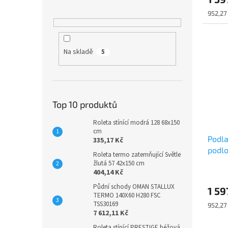
Měrná
952,27
cena:
Na skladě
5
Top 10 produktů
Roleta stínící modrá 128 68x150
cm
Podla
335,17 Kč
podl
Roleta termo zatemňující Světle
DUB 
žlutá 57 42x150 cm
404,14 Kč
Půdní schody OMAN STALLUX
1 59
TERMO 140X60 H280 FSC
TSS30169
Měrná
952,27
7 612,11 Kč
cena:
Roleta stínící PRESTIGE béžová