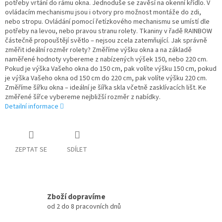
potřeby vrtání do rámu okna. Jednoduše se zavěsí na okenní křídlo. V
ovládacím mechanismu jsou i otvory pro možnost montáže do zdi,
nebo stropu. Ovládání pomocí řetízkového mechanismu se umístí dle
potřeby na levou, nebo pravou stranu rolety. Tkaniny v řadě RAINBOW
částečně propouštějí světlo – nejsou zcela zatemňující. Jak správně
změřit ideální rozměr rolety? Změříme výšku okna a na základě
naměřené hodnoty vybereme z nabízených výšek 150, nebo 220 cm.
Pokud je výška Vašeho okna do 150 cm, pak volíte výšku 150 cm, pokud
je výška Vašeho okna od 150 cm do 220 cm, pak volíte výšku 220 cm.
Změříme šířku okna – ideální je šířka skla včetně zasklívacích lišt. Ke
změřené šířce vybereme nejbližší rozměr z nabídky.
Detailní informace
ZEPTAT SE
SDÍLET
Zboží dopravíme
od 2 do 8 pracovních dnů