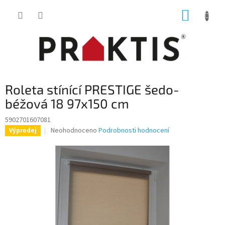
Přejít
NÁKUP
na
obsah
KOŠÍK
Roleta stínící PRESTIGE šedo-
béžová 18 97x150 cm
5902701607081
Průměrné
Neohodnoceno
Podrobnosti hodnocení
Výprodej
hodnocení
produktu
je
0,0
z
5
hvězdiček.