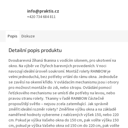
info@praktis.cz
+420 734 684 811
Popis
Diskuze
Detailní popis produktu
Dvoubarevná žíhaná tkanina s vodícím silonem, pro ukotvení na
okno. Na výběr ve čtyřech barevných provedeních. V noci
navozují ideální úroveň soukromí. Montáž rolety RAINBOW je
velmi jednoduchá, bez potřeby vrtání do rámu okna. Jednoduše
se zavěsí na okenní křídlo. V ovládacím mechanismu jsou i otvory
pro možnost montáže do zdi, nebo stropu. Ovládání pomocí
řetízkového mechanismu se umístí dle potřeby na levou, nebo
pravou stranu rolety. Tkaniny v řadě RAINBOW částečně
propouštějí světlo – nejsou zcela zatemňující. Jak správně
změřit ideální rozměr rolety? Změříme výšku okna a na základě
naměřené hodnoty vybereme z nabízených výšek 150, nebo 220
cm. Pokud je výška Vašeho okna do 150 cm, pak volíte výšku 150
cm, pokud je výška Vašeho okna od 150 cm do 220 cm, pak volíte