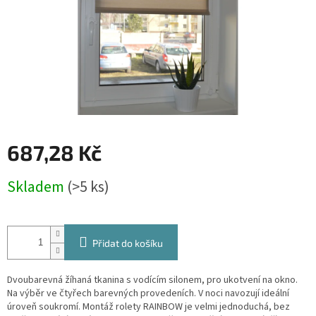
687,28 Kč
Měrná
Skladem
(>5 ks)
cena:
Přidat do košíku
Dvoubarevná žíhaná tkanina s vodícím silonem, pro ukotvení na okno.
Na výběr ve čtyřech barevných provedeních. V noci navozují ideální
úroveň soukromí. Montáž rolety RAINBOW je velmi jednoduchá, bez