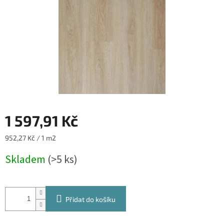
1 597,91 Kč
Měrná
952,27 Kč / 1 m2
cena:
Skladem
(>5 ks)
Přidat do košíku