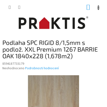
Přejít
NÁKUP
na
obsah
KOŠÍK
Podlaha SPC RIGID 8/1,5mm s
podlož. XXL Premium 1267 BARRIE
OAK 1840x228 (1,678m2)
8594187733179
Průměrné
Neohodnoceno
Podrobnosti hodnocení
hodnocení
produktu
je
0,0
z
5
hvězdiček.