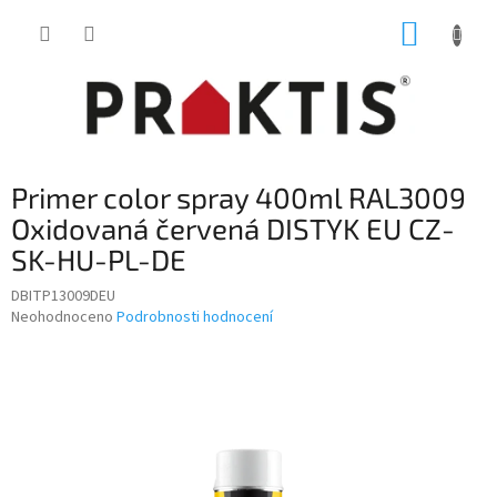
Přejít
NÁKUP
na
obsah
KOŠÍK
Primer color spray 400ml RAL3009
Oxidovaná červená DISTYK EU CZ-
SK-HU-PL-DE
DBITP13009DEU
Průměrné
Neohodnoceno
Podrobnosti hodnocení
hodnocení
produktu
je
0,0
z
5
hvězdiček.