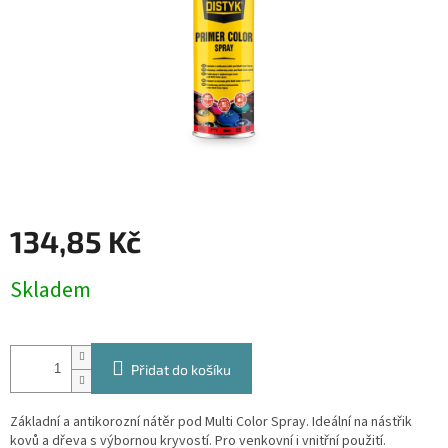
134,85 Kč
Měrná
Skladem
cena:
Přidat do košíku
Základní a antikorozní nátěr pod Multi Color Spray. Ideální na nástřik
kovů a dřeva s výbornou kryvostí. Pro venkovní i vnitřní použití.