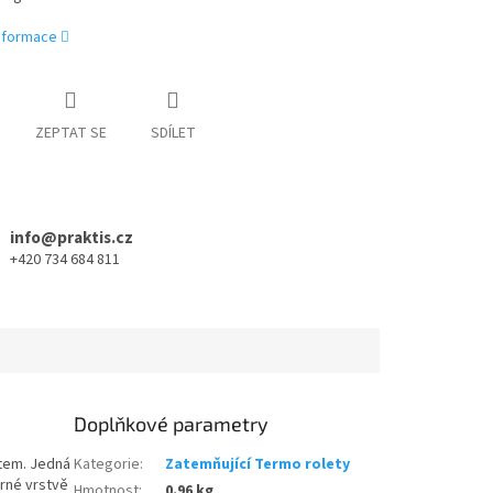
informace
ZEPTAT SE
SDÍLET
info@praktis.cz
+420 734 684 811
Doplňkové parametry
item. Jedná
Kategorie
:
Zatemňující Termo rolety
brné vrstvě
Hmotnost
:
0.96 kg