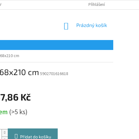
LAMAČNÍ FORMULÁŘ
Přihlášení
NÁKUPNÍ
Prázdný košík
KOŠÍK
 68x210 cm
á 68x210 cm
5902701616618
7,86 Kč
dem
(>5 ks)
Přidat do košíku