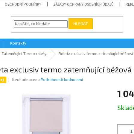
OBCHODNÍ PODMÍNKY
ZÁSADY OCHRANY OSOBNÍCH ÚDAJŮ
REK
HLEDAT
Kontakty
Zatemňující Termo rolety
Roleta exclusiv termo zatemňující béžová
ta exclusiv termo zatemňující béžov
Průměrné
Neohodnoceno
Podrobnosti hodnocení
ej
hodnocení
produktu
1 04
je
0,0
Měrná
Skla
z
cena:
5
hvězdiček.