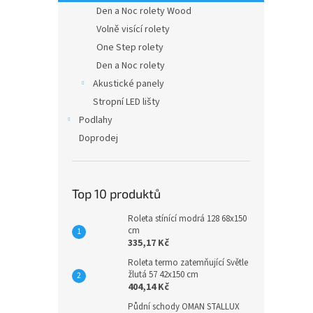
n
Den a Noc rolety Wood
e
Volně visící rolety
l
One Step rolety
Den a Noc rolety
Akustické panely
Stropní LED lišty
Podlahy
Doprodej
Top 10 produktů
Roleta stínící modrá 128 68x150
cm
335,17 Kč
Roleta termo zatemňující Světle
žlutá 57 42x150 cm
404,14 Kč
Půdní schody OMAN STALLUX