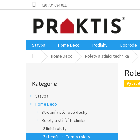
Přejít
+420 734 684 811
na
obsah
Stavba
Home Deco
Podlahy
Doprodej
Domů
Home Deco
Rolety a stínící technika
P
Role
o
Přeskočit
s
Kategorie
kategorie
Výprod
t
r
Stavba
a
Home Deco
n
Stropní a stěnové desky
n
í
Rolety a stínící technika
p
Stínící rolety
a
Zatemňující Termo rolety