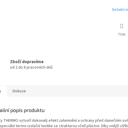
Detailní 
TISK
Zboží dopravíme
od 2 do 8 pracovních dnů
s
Diskuze
ailní popis produktu
ty THERMO vytvoří dokonalý efekt zatemnění a ochrany před slunečním sv
speciální termo-izolační textilie se strukturou včelí plástve. Díky vnější stří