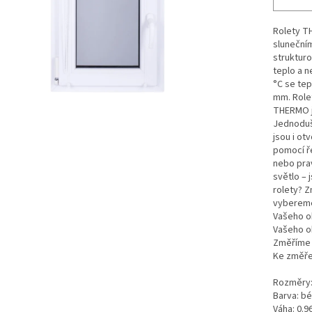
Rolety T
slunečním
strukturo
teplo a n
°C se tep
mm. Rolet
THERMO j
Jednoduš
jsou i ot
pomocí ř
nebo pra
světlo – 
rolety? 
vybereme
Vašeho ok
Vašeho ok
Změříme š
Ke změře
Rozměry:
Barva: b
Váha: 0.9