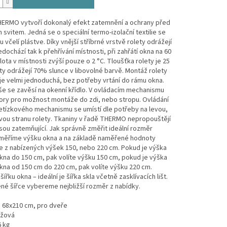
HERMO vytvoří dokonalý efekt zatemnění a ochrany před
 svitem. Jedná se o speciální termo-izolační textilie se
u včelí plástve. Díky vnější stříbrné vrstvě rolety odrážejí
edochází tak k přehřívání místnosti, při zahřátí okna na 60
lota v místnosti zvýší pouze o 2 °C. Tloušťka rolety je 25
y odrážejí 70% slunce v libovolné barvě. Montáž rolety
e velmi jednoduchá, bez potřeby vrtání do rámu okna.
e se zavěsí na okenní křídlo. V ovládacím mechanismu
vory pro možnost montáže do zdi, nebo stropu. Ovládání
etízkového mechanismu se umístí dle potřeby na levou,
vou stranu rolety. Tkaniny v řadě THERMO nepropouštějí
jsou zatemňující. Jak správně změřit ideální rozměr
Změříme výšku okna a na základě naměřené hodnoty
 z nabízených výšek 150, nebo 220 cm. Pokud je výška
na do 150 cm, pak volíte výšku 150 cm, pokud je výška
na od 150 cm do 220 cm, pak volíte výšku 220 cm.
ířku okna – ideální je šířka skla včetně zasklívacích lišt.
né šířce vybereme nejbližší rozměr z nabídky.
 68x210 cm, pro dveře
éžová
6 kg