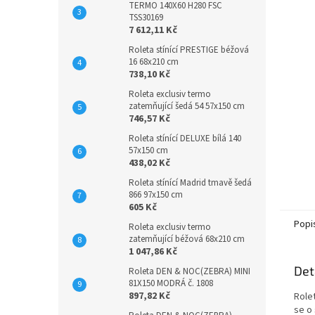
TERMO 140X60 H280 FSC
TSS30169
7 612,11 Kč
Roleta stínící PRESTIGE béžová
16 68x210 cm
738,10 Kč
Roleta exclusiv termo
zatemňující šedá 54 57x150 cm
746,57 Kč
Roleta stínící DELUXE bílá 140
57x150 cm
438,02 Kč
Roleta stínící Madrid tmavě šedá
866 97x150 cm
605 Kč
Popi
Roleta exclusiv termo
zatemňující béžová 68x210 cm
1 047,86 Kč
Det
Roleta DEN & NOC(ZEBRA) MINI
81X150 MODRÁ č. 1808
897,82 Kč
Role
se o 