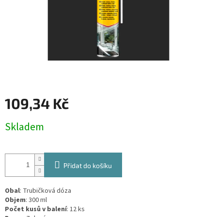
109,34 Kč
Měrná
Skladem
cena:
Přidat do košíku
Obal
: Trubičková dóza
Objem
: 300 ml
Počet kusů v balení
: 12 ks