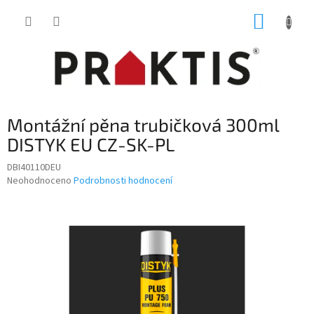
Přejít
NÁKUP
na
obsah
KOŠÍK
Montážní pěna trubičková 300ml
DISTYK EU CZ-SK-PL
DBI40110DEU
Průměrné
Neohodnoceno
Podrobnosti hodnocení
hodnocení
produktu
je
0,0
z
5
hvězdiček.