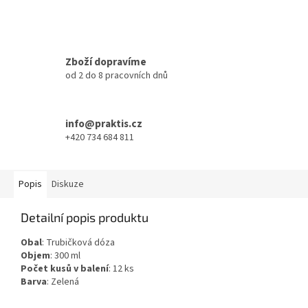
Zboží dopravíme
od 2 do 8 pracovních dnů
info@praktis.cz
+420 734 684 811
Popis
Diskuze
Detailní popis produktu
Obal
: Trubičková dóza
Objem
: 300 ml
Počet kusů v balení
: 12 ks
Barva
: Zelená