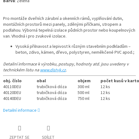
Barva
: Zelená
Pro montáže dveřních zárubní a okenních rámů, vyplňování dutin,
montážních prostorů mezi panely, zděnými příčkami, stropem a
podlahou. Výborná tepelná izolace půdních prostor nebo koupelnových
van. Vhodná i pro zvukové izolace.
Vysoká přilnavost a lepivost k různým stavebním podkladům –
beton, zdivo, kámen, dřevo, polystyren, neměkčené PVC apod.;
Detailní informace k výrobku, postupy, hodnoty atd. jsou uvedeny v
technickém listu na
www.distyk.cz
.
obj. číslo
obal
objem
počet kusů v kart
40110DEU
trubičková dóza
300 ml
12 ks
40120DEU
trubičková dóza
500 ml
12 ks
40140DEU
trubičková dóza
750 ml
12 ks
Detailní informace
ZEPTAT SE
SDÍLET