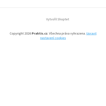
Z
á
Vytvořil Shoptet
p
a
t
Copyright 2026
Praktis.cz
. Všechna práva vyhrazena.
Upravit
í
nastavení cookies