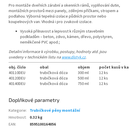
Pro montáže dveřních zárubní a okenních rámů, vyplňování dutin,
montážních prostorů mezi panely, zděnými příčkami, stropem a
podlahou. Výborná tepelná izolace půdních prostor nebo
koupelnových van. Vhodná i pro zvukové izolace.
Vysoká přilnavost a lepivost k různým stavebním
podkladům – beton, zdivo, kámen, dřevo, polystyren,
neměkčené PVC apod.;
Detailní informace k výrobku, postupy, hodnoty atd. jsou
uvedeny v technickém listu na
www.distyk.cz
.
obj. číslo
obal
objem
počet kusů v k
40110DEU
trubičková dóza
300 ml
12 ks
40120DEU
trubičková dóza
500 ml
12 ks
40140DEU
trubičková dóza
750 ml
12 ks
Doplňkové parametry
Kategorie
:
Trubičkové pěny montážní
Hmotnost
:
0.32 kg
EAN
:
8595100164056