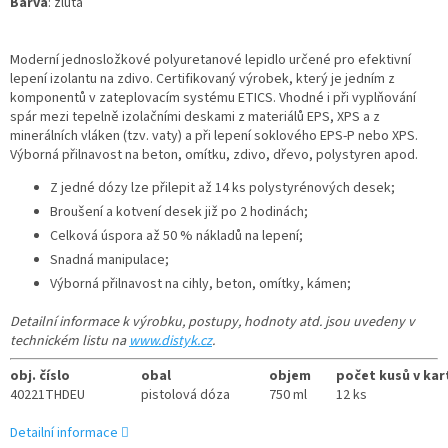
Barva
: žlutá
Moderní jednosložkové polyuretanové lepidlo určené pro efektivní
lepení izolantu na zdivo. Certifikovaný výrobek, který je jedním z
komponentů v zateplovacím systému ETICS. Vhodné i při vyplňování
spár mezi tepelně izolačními deskami z materiálů EPS, XPS a z
minerálních vláken (tzv. vaty) a při lepení soklového EPS-P nebo XPS.
Výborná přilnavost na beton, omítku, zdivo, dřevo, polystyren apod.
Z jedné dózy lze přilepit až 14 ks polystyrénových desek;
Broušení a kotvení desek již po 2 hodinách;
Celková úspora až 50 % nákladů na lepení;
Snadná manipulace;
Výborná přilnavost na cihly, beton, omítky, kámen;
Detailní informace k výrobku, postupy, hodnoty atd. jsou uvedeny v
technickém listu na
www.distyk.cz
.
obj. číslo
obal
objem
počet kusů v ka
40221THDEU
pistolová dóza
750 ml
12 ks
Detailní informace