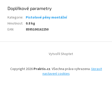
Doplňkové parametry
Kategorie
:
Pistolové pěny montážní
Hmotnost
:
0.8 kg
EAN
:
8595100162250
Z
á
Vytvořil Shoptet
p
a
t
Copyright 2026
Praktis.cz
. Všechna práva vyhrazena.
Upravit
í
nastavení cookies