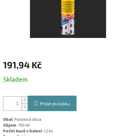
191,94 Kč
Měrná
Skladem
cena:
Přidat do košíku
Obal
: Pistolová dóza
Objem
: 750 ml
Počet kusů v balení
: 12 ks