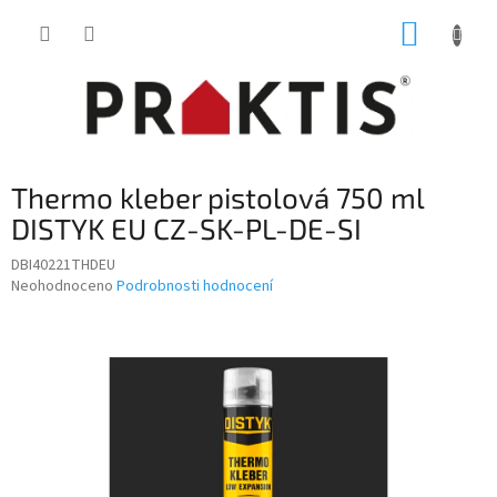
Přejít
NÁKUP
na
obsah
KOŠÍK
Thermo kleber pistolová 750 ml
DISTYK EU CZ-SK-PL-DE-SI
DBI40221THDEU
Průměrné
Neohodnoceno
Podrobnosti hodnocení
hodnocení
produktu
je
0,0
z
5
hvězdiček.