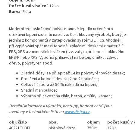
Objem
: 750 ml
Počet kusů v balení
: 12 ks
Barva
: žlutá
Moderní jednosložkové polyuretanové lepidlo určené pro
efektivní lepení izolantu na zdivo. Certifikovaný výrobek, který je
jedním z komponentů v zateplovacím systému ETICS. Vhodné i
při vyplňování spár mezi tepelně izolačními deskami z materiálů
EPS, XPS a z minerálních vláken (tzv. vaty) a při lepení soklového
EPS-P nebo XPS. Výborná přilnavost na beton, omítku, zdivo,
dřevo, polystyren apod.
Z jedné dózy lze přilepit až 14 ks polystyrénových desek;
Broušení a kotvení desek již po 2 hodinách;
Celková úspora až 50 % nákladů na lepení;
Snadná manipulace;
Výborná přilnavost na cihly, beton, omítky, kámen;
Detailní informace k výrobku, postupy, hodnoty atd. jsou
uvedeny v technickém listu na
www.distyk.cz
.
obj. číslo
obal
objem
počet kusů v 
40221THDEU
pistolová dóza
750 ml
12 ks