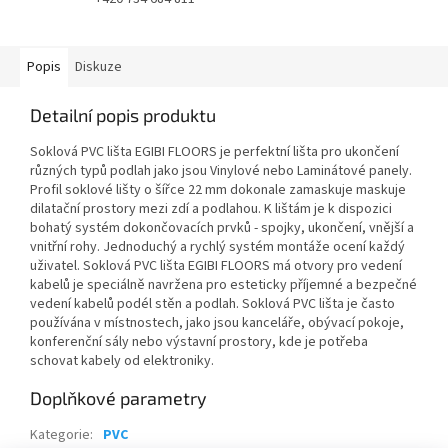
Popis
Diskuze
Detailní popis produktu
Soklová PVC lišta EGIBI FLOORS je perfektní lišta pro ukončení
různých typů podlah jako jsou Vinylové nebo Laminátové panely.
Profil soklové lišty o šířce 22 mm dokonale zamaskuje maskuje
dilatační prostory mezi zdí a podlahou. K lištám je k dispozici
bohatý systém dokončovacích prvků - spojky, ukončení, vnější a
vnitřní rohy. Jednoduchý a rychlý systém montáže ocení každý
uživatel. Soklová PVC lišta EGIBI FLOORS má otvory pro vedení
kabelů je speciálně navržena pro esteticky příjemné a bezpečné
vedení kabelů podél stěn a podlah. Soklová PVC lišta je často
používána v místnostech, jako jsou kanceláře, obývací pokoje,
konferenční sály nebo výstavní prostory, kde je potřeba
schovat kabely od elektroniky.
Doplňkové parametry
Kategorie
:
PVC