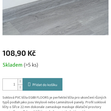
108,90 Kč
Měrná
Skladem
(>5 ks)
cena:
Přidat do košíku
Soklová PVC lišta EGIBI FLOORS je perfektní lišta pro ukončení různých
typů podlah jako jsou Vinylové nebo Laminátové panely. Profil soklové
lišty o šířce 22 mm dokonale zamaskuje maskuje dilatační prostory