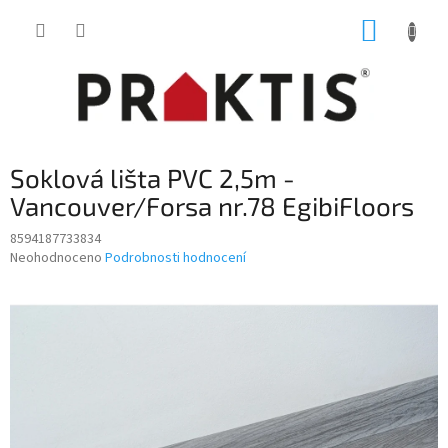
Přejít
NÁKUP
na
obsah
KOŠÍK
Soklová lišta PVC 2,5m -
Vancouver/Forsa nr.78 EgibiFloors
8594187733834
Průměrné
Neohodnoceno
Podrobnosti hodnocení
hodnocení
produktu
je
0,0
z
5
hvězdiček.