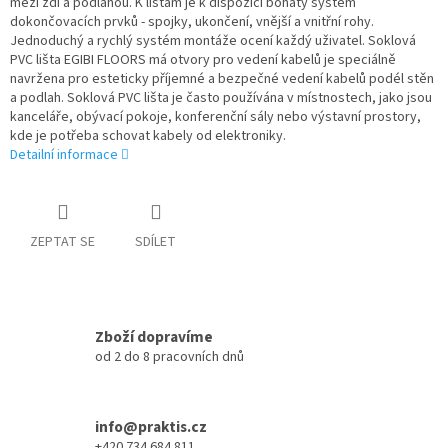
mezi zdí a podlahou. K lištám je k dispozici bohatý systém
dokončovacích prvků - spojky, ukončení, vnější a vnitřní rohy.
Jednoduchý a rychlý systém montáže ocení každý uživatel. Soklová
PVC lišta EGIBI FLOORS má otvory pro vedení kabelů je speciálně
navržena pro esteticky příjemné a bezpečné vedení kabelů podél stěn
a podlah. Soklová PVC lišta je často používána v místnostech, jako jsou
kanceláře, obývací pokoje, konferenční sály nebo výstavní prostory,
kde je potřeba schovat kabely od elektroniky.
Detailní informace
ZEPTAT SE
SDÍLET
Zboží dopravíme
od 2 do 8 pracovních dnů
info@praktis.cz
+420 734 684 811