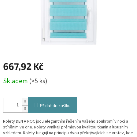
667,92 Kč
Měrná
Skladem
(>5 ks)
cena:
Přidat do košíku
Rolety DEN A NOC jsou elegantním řešením Vašeho soukromí v noci a
stíněním ve dne. Rolety vynikají prémiovou kvalitou tkanin a luxusním
vzhledem. Rolety fungují na principu dvou překrývajících se vrstev, kde