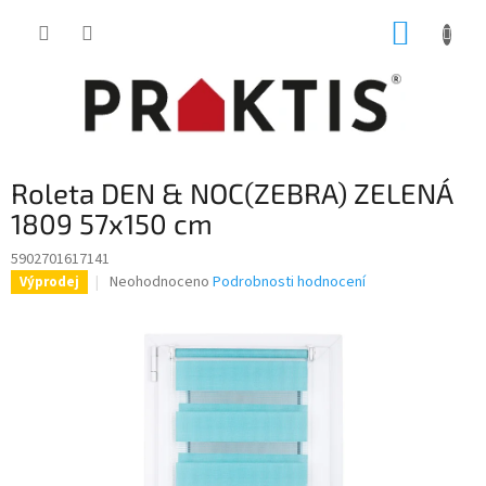
Přejít
NÁKUP
na
obsah
KOŠÍK
Roleta DEN & NOC(ZEBRA) ZELENÁ
1809 57x150 cm
5902701617141
Průměrné
Neohodnoceno
Podrobnosti hodnocení
Výprodej
hodnocení
produktu
je
0,0
z
5
hvězdiček.