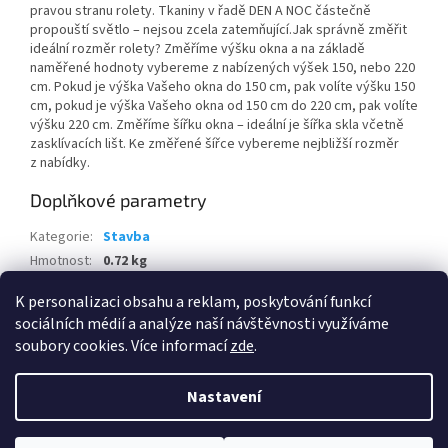
pravou stranu rolety. Tkaniny v řadě DEN A NOC částečně
propouští světlo – nejsou zcela zatemňující.Jak správně změřit
ideální rozměr rolety? Změříme výšku okna a na základě
naměřené hodnoty vybereme z nabízených výšek 150, nebo 220
cm. Pokud je výška Vašeho okna do 150 cm, pak volíte výšku 150
cm, pokud je výška Vašeho okna od 150 cm do 220 cm, pak volíte
výšku 220 cm. Změříme šířku okna – ideální je šířka skla včetně
zasklívacích lišt. Ke změřené šířce vybereme nejbližší rozměr
z nabídky.
Doplňkové parametry
Kategorie
:
Stavba
Hmotnost
:
0.72 kg
EAN
:
5902701617141
K personalizaci obsahu a reklam, poskytování funkcí
sociálních médií a analýze naší návštěvnosti využíváme
Z
soubory cookies. Více informací
zde
.
á
Vytvořil Shoptet
p
Nastavení
a
t
Copyright 2026
Praktis.cz
. Všechna práva vyhrazena.
Upravit