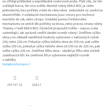
se střídají průhledné a neprůhledné vodorovné pruhy. Platí zde, že čím
světlejší barva, tím více světla. Montáž rolety DEN A NOC je velmi
jednoduchá, bez potřeby vrtání do rámu okna. Jednoduše se zavěsí na
okenní křídlo. V ovládacím mechanismu jsou i otvory pro možnost
montáže do zdi, nebo stropu. Ovládání pomocí řetízkového
mechanismu se umístí dle potřeby na levou, nebo pravou stranu rolety.
Tkaniny v řadě DEN A NOC částečně propouští světlo – nejsou zcela
zatemňující.Jak správně změřit ideální rozměr rolety? Změříme výšku
okna a na základě naměřené hodnoty vybereme z nabízených výšek
150, nebo 220 cm. Pokud je výška Vašeho okna do 150 cm, pak volíte
výšku 150 cm, pokud je výška Vašeho okna od 150 cm do 220 cm, pak
volíte výšku 220 cm. Změříme šířku okna – ideální je šířka skla včetně
zasklívacích lišt. Ke změřené šířce vybereme nejbližší rozměr
z nabídky.
Detailní informace
ZEPTAT SE
SDÍLET