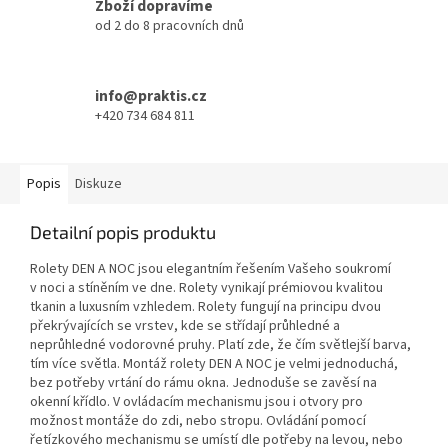
Zboží dopravíme
od 2 do 8 pracovních dnů
info@praktis.cz
+420 734 684 811
Popis
Diskuze
Detailní popis produktu
Rolety DEN A NOC jsou elegantním řešením Vašeho soukromí
v noci a stíněním ve dne. Rolety vynikají prémiovou kvalitou
tkanin a luxusním vzhledem. Rolety fungují na principu dvou
překrývajících se vrstev, kde se střídají průhledné a
neprůhledné vodorovné pruhy. Platí zde, že čím světlejší barva,
tím více světla. Montáž rolety DEN A NOC je velmi jednoduchá,
bez potřeby vrtání do rámu okna. Jednoduše se zavěsí na
okenní křídlo. V ovládacím mechanismu jsou i otvory pro
možnost montáže do zdi, nebo stropu. Ovládání pomocí
řetízkového mechanismu se umístí dle potřeby na levou, nebo