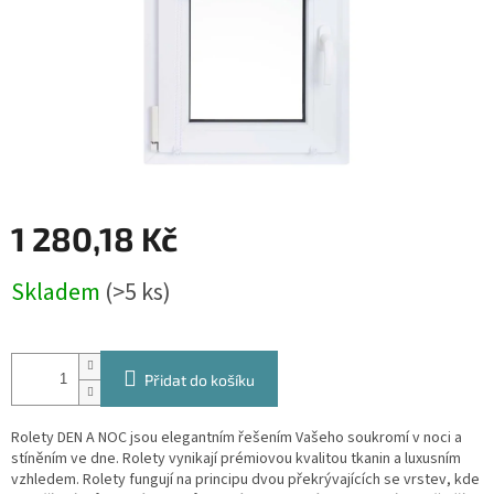
1 280,18 Kč
Měrná
Skladem
(>5 ks)
cena:
Přidat do košíku
Rolety DEN A NOC jsou elegantním řešením Vašeho soukromí v noci a
stíněním ve dne. Rolety vynikají prémiovou kvalitou tkanin a luxusním
vzhledem. Rolety fungují na principu dvou překrývajících se vrstev, kde