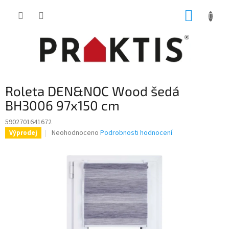
Přejít
NÁKUP
na
obsah
KOŠÍK
Roleta DEN&NOC Wood šedá
BH3006 97x150 cm
5902701641672
Průměrné
Neohodnoceno
Podrobnosti hodnocení
Výprodej
hodnocení
produktu
je
0,0
z
5
hvězdiček.