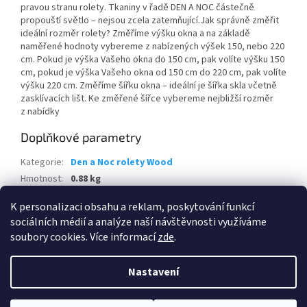
pravou stranu rolety. Tkaniny v řadě DEN A NOC částečně
propouští světlo – nejsou zcela zatemňující.Jak správně změřit
ideální rozměr rolety? Změříme výšku okna a na základě
naměřené hodnoty vybereme z nabízených výšek 150, nebo 220
cm. Pokud je výška Vašeho okna do 150 cm, pak volíte výšku 150
cm, pokud je výška Vašeho okna od 150 cm do 220 cm, pak volíte
výšku 220 cm. Změříme šířku okna – ideální je šířka skla včetně
zasklívacích lišt. Ke změřené šířce vybereme nejbližší rozměr
z nabídky
Doplňkové parametry
Kategorie
:
Den a Noc rolety Wood
Hmotnost
:
0.88 kg
EAN
:
5902701641672
K personalizaci obsahu a reklam, poskytování funkcí
sociálních médií a analýze naší návštěvnosti využíváme
Z
soubory cookies. Více informací
zde
.
á
Vytvořil Shoptet
p
Nastavení
a
t
Copyright 2026
Praktis.cz
. Všechna práva vyhrazena.
Upravit