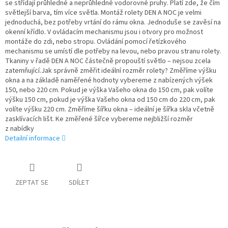
se střídají průhledné a neprůhledné vodorovné pruhy. Platí zde, že čím
světlejší barva, tím více světla. Montáž rolety DEN A NOC je velmi
jednoduchá, bez potřeby vrtání do rámu okna. Jednoduše se zavěsí na
okenní křídlo. V ovládacím mechanismu jsou i otvory pro možnost
montáže do zdi, nebo stropu. Ovládání pomocí řetízkového
mechanismu se umístí dle potřeby na levou, nebo pravou stranu rolety.
Tkaniny v řadě DEN A NOC částečně propouští světlo – nejsou zcela
zatemňující.Jak správně změřit ideální rozměr rolety? Změříme výšku
okna a na základě naměřené hodnoty vybereme z nabízených výšek
150, nebo 220 cm. Pokud je výška Vašeho okna do 150 cm, pak volíte
výšku 150 cm, pokud je výška Vašeho okna od 150 cm do 220 cm, pak
volíte výšku 220 cm. Změříme šířku okna – ideální je šířka skla včetně
zasklívacích lišt. Ke změřené šířce vybereme nejbližší rozměr
z nabídky
Detailní informace
ZEPTAT SE
SDÍLET