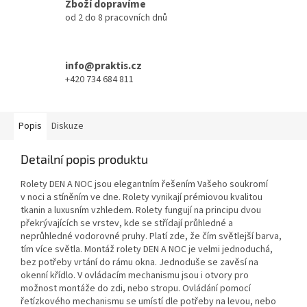
Zboží dopravíme
od 2 do 8 pracovních dnů
info@praktis.cz
+420 734 684 811
Popis
Diskuze
Detailní popis produktu
Rolety DEN A NOC jsou elegantním řešením Vašeho soukromí
v noci a stíněním ve dne. Rolety vynikají prémiovou kvalitou
tkanin a luxusním vzhledem. Rolety fungují na principu dvou
překrývajících se vrstev, kde se střídají průhledné a
neprůhledné vodorovné pruhy. Platí zde, že čím světlejší barva,
tím více světla. Montáž rolety DEN A NOC je velmi jednoduchá,
bez potřeby vrtání do rámu okna. Jednoduše se zavěsí na
okenní křídlo. V ovládacím mechanismu jsou i otvory pro
možnost montáže do zdi, nebo stropu. Ovládání pomocí
řetízkového mechanismu se umístí dle potřeby na levou, nebo