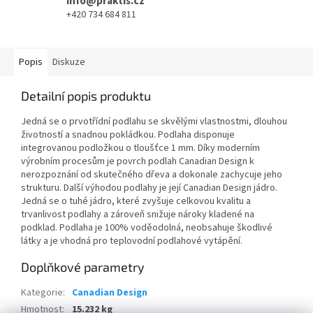
info@praktis.cz
+420 734 684 811
Popis
Diskuze
Detailní popis produktu
Jedná se o prvotřídní podlahu se skvělými vlastnostmi, dlouhou
životností a snadnou pokládkou. Podlaha disponuje
integrovanou podložkou o tloušťce 1 mm. Díky moderním
výrobním procesům je povrch podlah Canadian Design k
nerozpoznání od skutečného dřeva a dokonale zachycuje jeho
strukturu. Další výhodou podlahy je její Canadian Design jádro.
Jedná se o tuhé jádro, které zvyšuje celkovou kvalitu a
trvanlivost podlahy a zároveň snižuje nároky kladené na
podklad. Podlaha je 100% voděodolná, neobsahuje škodlivé
látky a je vhodná pro teplovodní podlahové vytápění.
Doplňkové parametry
Kategorie
:
Canadian Design
Hmotnost
:
15.232 kg