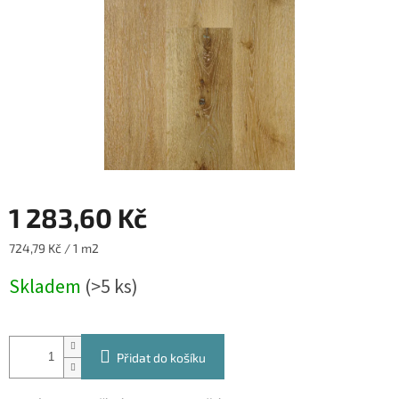
1 283,60 Kč
Měrná
724,79 Kč / 1 m2
cena:
Skladem
(>5 ks)
Přidat do košíku