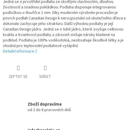
Jedná se o prvotřídní podlahu se skvělými vlastnostmi, dlouhou
životností a snadnou pokládkou. Podlaha disponuje integrovanou
podložkou o tloušťce 1 mm. Díky moderním výrobním procesům je
povrch podlah Canadian Design k nerozpoznání od skutečného dřeva a
dokonale zachycuje jeho strukturu. Další výhodou podlahy je její
Canadian Design jádro. Jedná se o tuhé jádro, které zvyšuje celkovou
kvalitu a trvanlivost podlahy a zároveň snižuje nároky kladené na
podklad. Podlaha je 100% voděodolná, neobsahuje škodlivé látky a je
vhodná pro teplovodní podlahové vytápění.
Detailní informace
ZEPTAT SE
SDÍLET
Zboží dopravíme
od 2 do 8 pracovních dnů