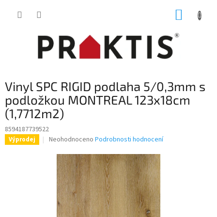
Přejít
NÁKUP
na
obsah
KOŠÍK
Vinyl SPC RIGID podlaha 5/0,3mm s
podložkou MONTREAL 123x18cm
(1,7712m2)
8594187739522
Průměrné
Neohodnoceno
Podrobnosti hodnocení
Výprodej
hodnocení
produktu
je
0,0
z
5
hvězdiček.