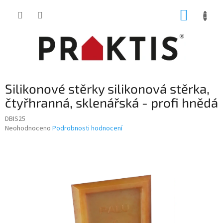
Přejít
NÁKUP
na
obsah
KOŠÍK
Silikonové stěrky silikonová stěrka,
čtyřhranná, sklenářská - profi hnědá
DBIS25
Průměrné
Neohodnoceno
Podrobnosti hodnocení
hodnocení
produktu
je
0,0
z
5
hvězdiček.