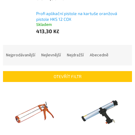
Profi aplikační pistole na kartuše oranžová
pistole HKS 12 COX
Skladem
413,30 Kč
Ř
a
Nejprodávanější
Nejlevnější
Nejdražší
Abecedně
z
e
n
OTEVŘÍT FILTR
í
p
V
r
ý
o
p
d
i
u
s
k
p
t
r
ů