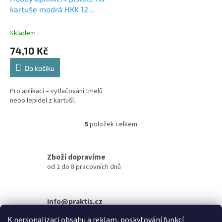
kartuše modrá HKK 12
0,7mm plechová
Skladem
74,10 Kč
Do košíku
Pro aplikaci – vytlačování tmelů
nebo lepidel z kartuší.
5
položek celkem
O
v
l
á
Zboží dopravíme
d
od 2 do 8 pracovních dnů
a
c
í
info@praktis.cz
p
+420 734 684 811
r
K personalizaci obsahu a reklam, poskytování funkcí