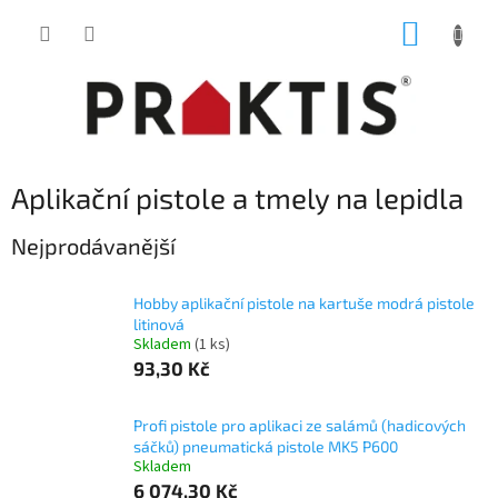
Přejít
NÁKUP
na
obsah
KOŠÍK
Aplikační pistole a tmely na lepidla
Nejprodávanější
Hobby aplikační pistole na kartuše modrá pistole
litinová
Skladem
(1 ks)
93,30 Kč
Profi pistole pro aplikaci ze salámů (hadicových
sáčků) pneumatická pistole MK5 P600
Skladem
6 074,30 Kč