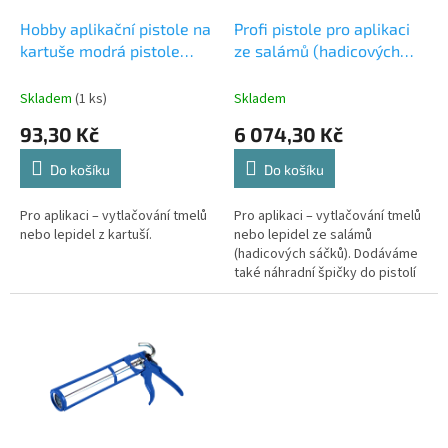
o
d
Hobby aplikační pistole na
Profi pistole pro aplikaci
u
kartuše modrá pistole
ze salámů (hadicových
k
litinová
sáčků) pneumatická
t
pistole MK5 P600
Skladem
(1 ks)
Skladem
ů
93,30 Kč
6 074,30 Kč
Do košíku
Do košíku
Pro aplikaci – vytlačování tmelů
Pro aplikaci – vytlačování tmelů
nebo lepidel z kartuší.
nebo lepidel ze salámů
(hadicových sáčků). Dodáváme
také náhradní špičky do pistolí
MK5.