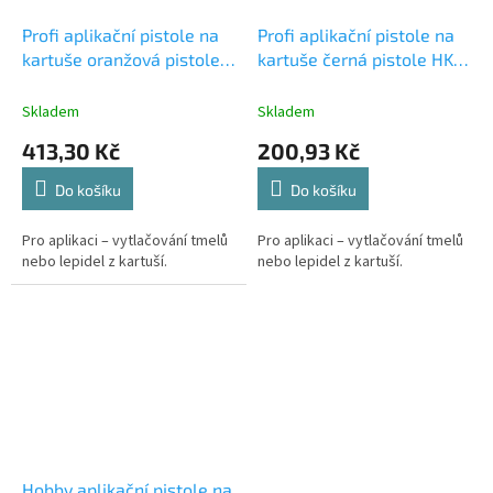
Profi aplikační pistole na
Profi aplikační pistole na
kartuše oranžová pistole
kartuše černá pistole HKS
HKS 12 COX
12 speciál
Skladem
Skladem
413,30 Kč
200,93 Kč
Do košíku
Do košíku
Pro aplikaci – vytlačování tmelů
Pro aplikaci – vytlačování tmelů
nebo lepidel z kartuší.
nebo lepidel z kartuší.
Hobby aplikační pistole na