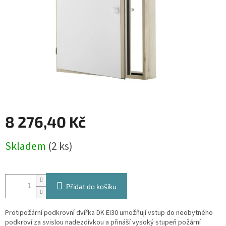
8 276,40 Kč
Měrná
Skladem
(2 ks)
cena:
Přidat do košíku
Protipožární podkrovní dvířka DK EI30 umožňují vstup do neobytného
podkroví za svislou nadezdívkou a přináší vysoký stupeň požární