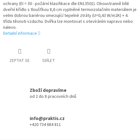
ochrany (EI = 30 - požární klasifikace dle EN13501). Oboustranně bílé
dveřní křídlo s tloušťkou 8,6 cm vyplněné termoizolačním materiálem je
velmi dobrou bariérou omezující tepelné ztráty (U=0,43 W/m2K) + 4.
třída těsnoti vzduchu. Dvířka lze montovat s otevíráním napravo nebo
nalevo.
Detailní informace
ZEPTAT SE
SDÍLET
Zboží dopravíme
od 2 do 8 pracovních dnů
info@praktis.cz
+420 734 684 811