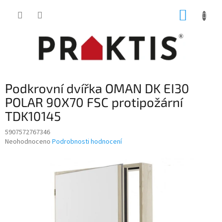
Přejít
NÁKUP
na
obsah
KOŠÍK
Podkrovní dvířka OMAN DK EI30
POLAR 90X70 FSC protipožární
TDK10145
5907572767346
Průměrné
Neohodnoceno
Podrobnosti hodnocení
hodnocení
produktu
je
0,0
z
5
hvězdiček.