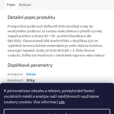
Popis
Diskuze
Detailní popis produktu
Protipožární podkrovní dvířka DK EI30 umožňují vstup do
neobytného podkroví za svislou nadezdívkou a přináší vysoký
stupeň požární ochrany (EI = 30 - požární klasifikace dle
EN13501). Oboustranně bílé dveřní křídlo s tloušťkou 8,6 cm
vyplněné termoizolačním materiálem je velmi dobrou bariérou
omezující tepelné ztráty (U=0,43 W/m2K) + 4. třída těsnoti
vzduchu. Dvířka lze montovat s otevíráním napravo nebo nalevo.
Doplňkové parametry
Kategorie
:
Oman
Hmotnost
:
20 kg
EAN
:
5907572767346
K personalizaci obsahu a reklam, poskytování funkcí
sociálních médií a analýze naší návštěvnosti využíváme
Z
soubory cookies. Více informací
zde
.
á
Vytvořil Shoptet
p