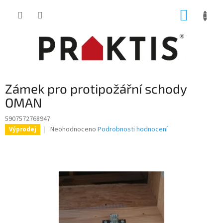
Přejít
NÁKUP
na
obsah
KOŠÍK
Zámek pro protipožářní schody
OMAN
5907572768947
Průměrné
Neohodnoceno
Podrobnosti hodnocení
Výprodej
hodnocení
produktu
je
0,0
z
5
hvězdiček.