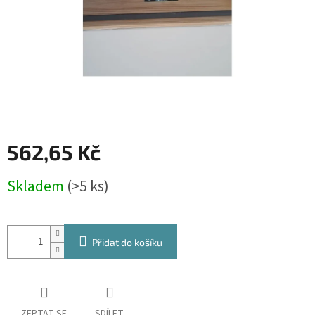
562,65 Kč
Měrná
Skladem
(>5 ks)
cena:
Přidat do košíku
ZEPTAT SE
SDÍLET