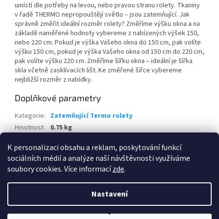
umístí dle potřeby na levou, nebo pravou stranu rolety. Tkaniny
v řadě THERMO nepropouštějí světlo – jsou zatemňující. Jak
správně změřit ideální rozměr rolety? Změříme výšku okna a na
základě naměřené hodnoty vybereme z nabízených výšek 150,
nebo 220 cm. Pokud je výška Vašeho okna do 150 cm, pak volíte
výšku 150 cm, pokud je výška Vašeho okna od 150 cm do 220 cm,
pak volíte výšku 220 cm. Změříme šířku okna – ideální je šířka
skla včetně zasklívacích lišt. Ke změřené šířce vybereme
nejbližší rozměr z nabídky.
Doplňkové parametry
Kategorie
:
Zatemňující Termo rolety
Hmotnost
:
0.75 kg
EAN
:
5902701606589
K personalizaci obsahu a reklam, poskytování funkcí
sociálních médií a analýze naší návštěvnosti využíváme
Z
soubory cookies. Více informací
zde
.
á
Vytvořil Shoptet
p
Nastavení
a
t
Copyright 2026
Praktis.cz
. Všechna práva vyhrazena.
Upravit