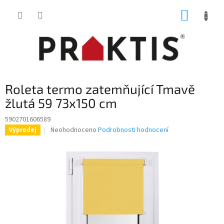
Přejít
NÁKUP
na
obsah
KOŠÍK
Roleta termo zatemňující Tmavě
žlutá 59 73x150 cm
5902701606589
Průměrné
Neohodnoceno
Podrobnosti hodnocení
Výprodej
hodnocení
produktu
je
0,0
z
5
hvězdiček.