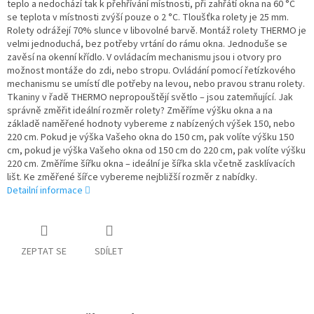
teplo a nedochází tak k přehřívání místnosti, při zahřátí okna na 60 °C
se teplota v místnosti zvýší pouze o 2 °C. Tloušťka rolety je 25 mm.
Rolety odrážejí 70% slunce v libovolné barvě. Montáž rolety THERMO je
velmi jednoduchá, bez potřeby vrtání do rámu okna. Jednoduše se
zavěsí na okenní křídlo. V ovládacím mechanismu jsou i otvory pro
možnost montáže do zdi, nebo stropu. Ovládání pomocí řetízkového
mechanismu se umístí dle potřeby na levou, nebo pravou stranu rolety.
Tkaniny v řadě THERMO nepropouštějí světlo – jsou zatemňující. Jak
správně změřit ideální rozměr rolety? Změříme výšku okna a na
základě naměřené hodnoty vybereme z nabízených výšek 150, nebo
220 cm. Pokud je výška Vašeho okna do 150 cm, pak volíte výšku 150
cm, pokud je výška Vašeho okna od 150 cm do 220 cm, pak volíte výšku
220 cm. Změříme šířku okna – ideální je šířka skla včetně zasklívacích
lišt. Ke změřené šířce vybereme nejbližší rozměr z nabídky.
Detailní informace
ZEPTAT SE
SDÍLET