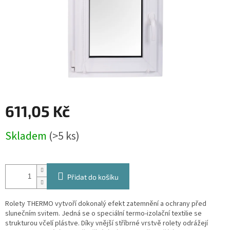
611,05 Kč
Měrná
Skladem
(>5 ks)
cena:
Přidat do košíku
Rolety THERMO vytvoří dokonalý efekt zatemnění a ochrany před
slunečním svitem. Jedná se o speciální termo-izolační textilie se
strukturou včelí plástve. Díky vnější stříbrné vrstvě rolety odrážejí