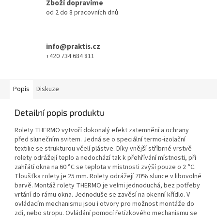
Zboží dopravíme
od 2 do 8 pracovních dnů
info@praktis.cz
+420 734 684 811
Popis
Diskuze
Detailní popis produktu
Rolety THERMO vytvoří dokonalý efekt zatemnění a ochrany
před slunečním svitem. Jedná se o speciální termo-izolační
textilie se strukturou včelí plástve. Díky vnější stříbrné vrstvě
rolety odrážejí teplo a nedochází tak k přehřívání místnosti, při
zahřátí okna na 60 °C se teplota v místnosti zvýší pouze o 2 °C.
Tloušťka rolety je 25 mm. Rolety odrážejí 70% slunce v libovolné
barvě. Montáž rolety THERMO je velmi jednoduchá, bez potřeby
vrtání do rámu okna. Jednoduše se zavěsí na okenní křídlo. V
ovládacím mechanismu jsou i otvory pro možnost montáže do
zdi, nebo stropu. Ovládání pomocí řetízkového mechanismu se