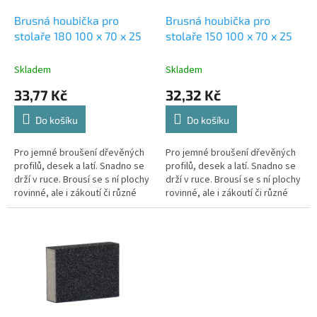
o
d
Brusná houbička pro
Brusná houbička pro
u
stolaře 180 100 x 70 x 25
stolaře 150 100 x 70 x 25
k
t
Skladem
Skladem
ů
33,77 Kč
32,32 Kč
Do košíku
Do košíku
Pro jemné broušení dřevěných
Pro jemné broušení dřevěných
profilů, desek a latí. Snadno se
profilů, desek a latí. Snadno se
drží v ruce. Brousí se s ní plochy
drží v ruce. Brousí se s ní plochy
rovinné, ale i zákoutí či různé
rovinné, ale i zákoutí či různé
profily – dá se tvarovat v ruce a
profily – dá se tvarovat v ruce a
přizpůsobí se...
přizpůsobí se...