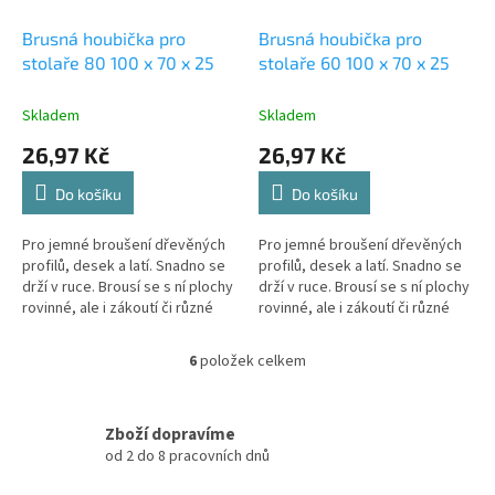
Brusná houbička pro
Brusná houbička pro
stolaře 80 100 x 70 x 25
stolaře 60 100 x 70 x 25
Skladem
Skladem
26,97 Kč
26,97 Kč
Do košíku
Do košíku
Pro jemné broušení dřevěných
Pro jemné broušení dřevěných
profilů, desek a latí. Snadno se
profilů, desek a latí. Snadno se
drží v ruce. Brousí se s ní plochy
drží v ruce. Brousí se s ní plochy
rovinné, ale i zákoutí či různé
rovinné, ale i zákoutí či různé
profily – dá se tvarovat v ruce a
profily – dá se tvarovat v ruce a
přizpůsobí se...
přizpůsobí se...
6
položek celkem
O
v
l
á
Zboží dopravíme
d
od 2 do 8 pracovních dnů
a