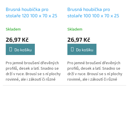
Brusná houbička pro
Brusná houbička pro
stolaře 120 100 x 70 x 25
stolaře 100 100 x 70 x 25
Skladem
Skladem
26,97 Kč
26,97 Kč
Do košíku
Do košíku
Pro jemné broušení dřevěných
Pro jemné broušení dřevěných
profilů, desek a latí. Snadno se
profilů, desek a latí. Snadno se
drží v ruce. Brousí se s ní plochy
drží v ruce. Brousí se s ní plochy
rovinné, ale i zákoutí či různé
rovinné, ale i zákoutí či různé
profily – dá se tvarovat v ruce a
profily – dá se tvarovat v ruce a
přizpůsobí se...
přizpůsobí se...