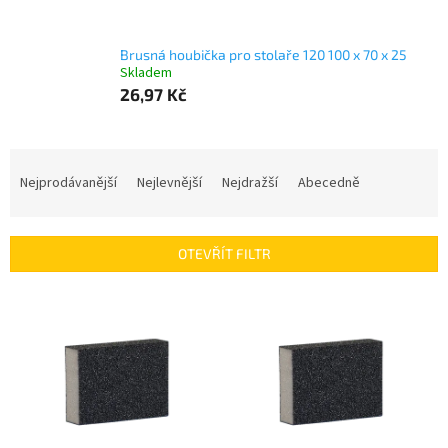
Brusná houbička pro stolaře 120 100 x 70 x 25
Skladem
26,97 Kč
Ř
a
Nejprodávanější
Nejlevnější
Nejdražší
Abecedně
z
e
n
OTEVŘÍT FILTR
í
p
V
r
ý
o
p
d
i
u
s
k
p
t
r
ů