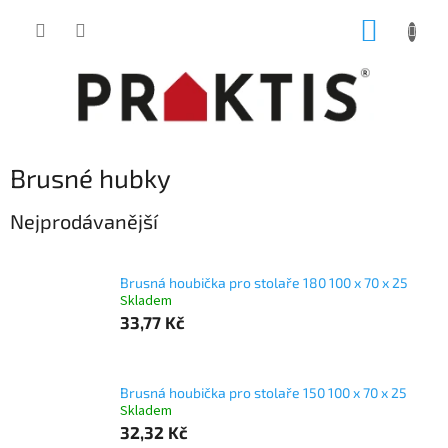
Přejít
NÁKUP
na
obsah
KOŠÍK
Brusné hubky
Nejprodávanější
Brusná houbička pro stolaře 180 100 x 70 x 25
Skladem
33,77 Kč
Brusná houbička pro stolaře 150 100 x 70 x 25
Skladem
32,32 Kč