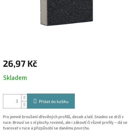
26,97 Kč
Měrná
Skladem
cena:
Přidat do košíku
Pro jemné broušení dřevěných profilů, desek a latí. Snadno se drží v
ruce. Brousí se s ní plochy rovinné, ale i zákoutí či různé profily – dá se
tvarovat v ruce a přizpůsobí se danému povrchu.