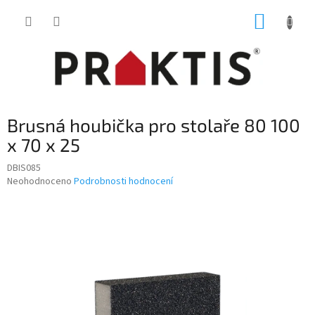
Přejít
NÁKUP
na
obsah
KOŠÍK
Brusná houbička pro stolaře 80 100
x 70 x 25
DBIS085
Průměrné
Neohodnoceno
Podrobnosti hodnocení
hodnocení
produktu
je
0,0
z
5
hvězdiček.