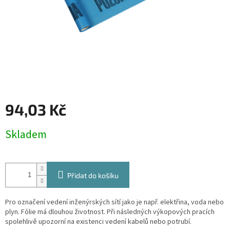
94,03 Kč
Měrná
Skladem
cena:
Přidat do košíku
Pro označení vedení inženýrských sítí jako je např. elektřina, voda nebo
plyn. Fólie má dlouhou životnost. Při následných výkopových pracích
spolehlivě upozorní na existenci vedení kabelů nebo potrubí.