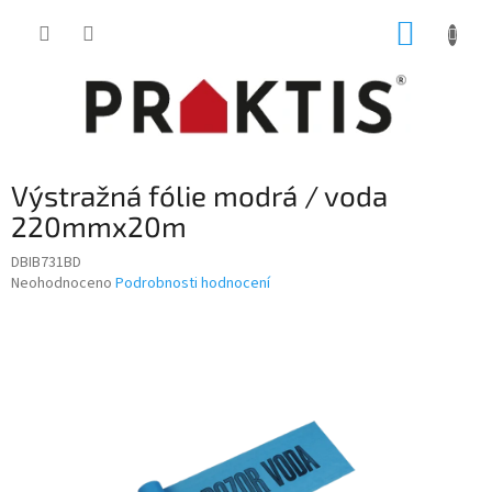
Přejít
NÁKUP
na
obsah
KOŠÍK
Výstražná fólie modrá / voda
220mmx20m
DBIB731BD
Průměrné
Neohodnoceno
Podrobnosti hodnocení
hodnocení
produktu
je
0,0
z
5
hvězdiček.