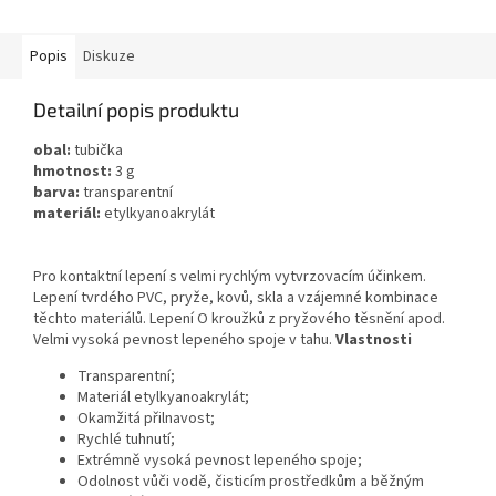
Popis
Diskuze
Detailní popis produktu
obal:
tubička
hmotnost:
3 g
barva:
transparentní
materiál:
etylkyanoakrylát
Pro kontaktní lepení s velmi rychlým vytvrzovacím účinkem.
Lepení tvrdého PVC, pryže, kovů, skla a vzájemné kombinace
těchto materiálů. Lepení O kroužků z pryžového těsnění apod.
Velmi vysoká pevnost lepeného spoje v tahu.
Vlastnosti
Transparentní;
Materiál etylkyanoakrylát;
Okamžitá přilnavost;
Rychlé tuhnutí;
Extrémně vysoká pevnost lepeného spoje;
Odolnost vůči vodě, čisticím prostředkům a běžným