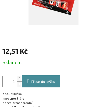
12,51 Kč
Měrná
Skladem
cena:
Přidat do košíku
obal:
tubička
hmotnost:
3 g
barva:
transparentní