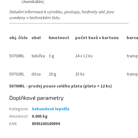
chemikáliím;
Detailní informace k výrobku, postupy, hodnoty atd. jsou
uvedeny v technickém listu.
obj. číslo
obal
hmotnost
počet kusů v kartonu
barv
50700RL
tubička
3 g
24 x 12 ks
transp
50702RL
dóza
20 g
25 ks
transp
50700RL - prodej pouze celého plata (plato = 12 ks)
Doplňkové parametry
Kategorie
:
Sekundové lepidla
Hmotnost
:
0.005 kg
EAN
:
8595100100894