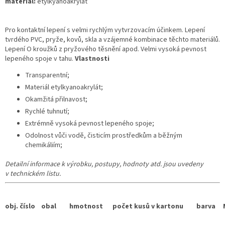
materiál:
etylkyanoakrylát
Pro kontaktní lepení s velmi rychlým vytvrzovacím účinkem. Lepení
tvrdého PVC, pryže, kovů, skla a vzájemné kombinace těchto materiálů.
Lepení O kroužků z pryžového těsnění apod. Velmi vysoká pevnost
lepeného spoje v tahu.
Vlastnosti
Transparentní;
Materiál etylkyanoakrylát;
Okamžitá přilnavost;
Rychlé tuhnutí;
Extrémně vysoká pevnost lepeného spoje;
Odolnost vůči vodě, čisticím prostředkům a běžným
chemikáliím;
Detailní informace k výrobku, postupy, hodnoty atd. jsou uvedeny
v technickém listu.
obj. číslo
obal
hmotnost
počet kusů v kartonu
barva