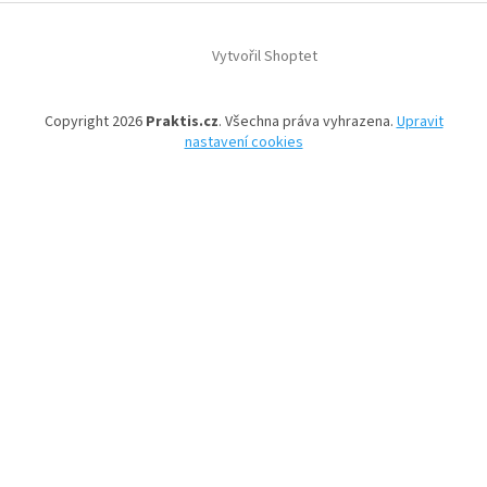
Z
á
Vytvořil Shoptet
p
a
t
Copyright 2026
Praktis.cz
. Všechna práva vyhrazena.
Upravit
í
nastavení cookies