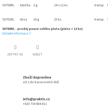
50700RL
tubička
3 g
24 x 12 ks
transp.
50702RL
dóza
20 g
25 ks
transp.
50700RL - prodej pouze celého plata (plato = 12 ks)
Detailní informace
ZEPTAT SE
SDÍLET
Zboží dopravíme
od 2 do 8 pracovních dnů
info@praktis.cz
+420 734 684 811