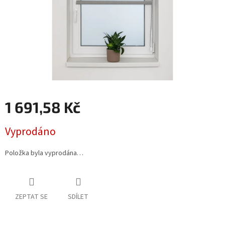
1 691,58 Kč
Měrná
Vyprodáno
cena:
Položka byla vyprodána…
ZEPTAT SE
SDÍLET