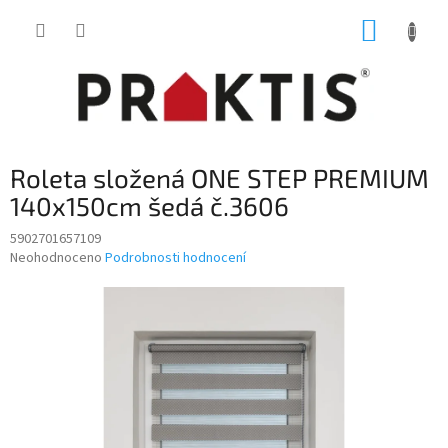
Přejít
NÁKUP
na
obsah
KOŠÍK
Roleta složená ONE STEP PREMIUM
140x150cm šedá č.3606
5902701657109
Průměrné
Neohodnoceno
Podrobnosti hodnocení
hodnocení
produktu
je
0,0
z
5
hvězdiček.