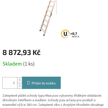
8 872,93 Kč
Měrná
Skladem
(1 ks)
cena:
Přidat do košíku
Zateplené půdní schody typu Maxi jsou vybaveny třídilným skládacím
dřevěným žebříkem a madlem. Schody jsou určeny pro podlaží o
maximální výšce 280 cm. Zateplené víko s dvojitým těsněním obsahuje