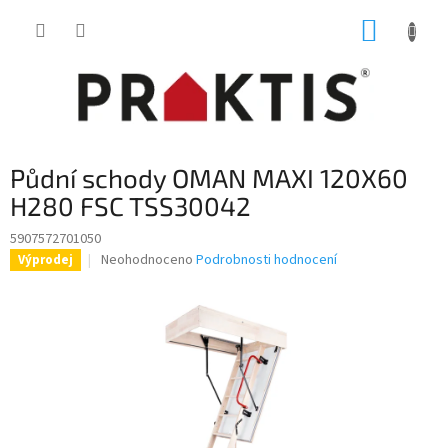
Přejít
NÁKUP
na
obsah
KOŠÍK
Půdní schody OMAN MAXI 120X60
H280 FSC TSS30042
5907572701050
Průměrné
Neohodnoceno
Podrobnosti hodnocení
Výprodej
hodnocení
produktu
je
0,0
z
5
hvězdiček.