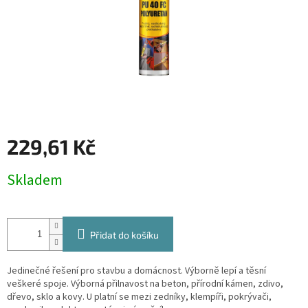
229,61 Kč
Měrná
Skladem
cena:
Přidat do košíku
Jedinečné řešení pro stavbu a domácnost. Výborně lepí a těsní
veškeré spoje. Výborná přilnavost na beton, přírodní kámen, zdivo,
dřevo, sklo a kovy. U platní se mezi zedníky, klempíři, pokrývači,