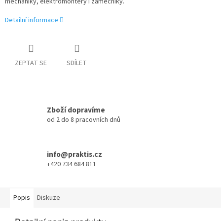
mechaniky, elektromontéry i zámečníky.
Detailní informace
ZEPTAT SE
SDÍLET
Zboží dopravíme
od 2 do 8 pracovních dnů
info@praktis.cz
+420 734 684 811
Popis
Diskuze