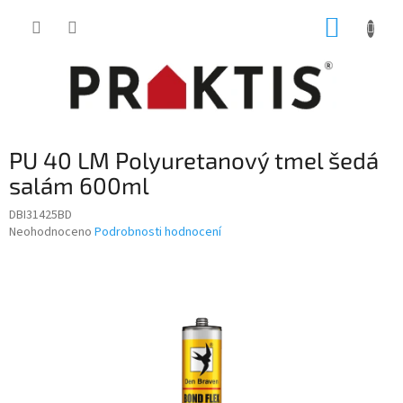
Přejít
NÁKUP
na
obsah
KOŠÍK
PU 40 LM Polyuretanový tmel šedá
salám 600ml
DBI31425BD
Průměrné
Neohodnoceno
Podrobnosti hodnocení
hodnocení
produktu
je
0,0
z
5
hvězdiček.