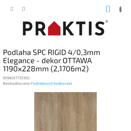
Přejít
NÁKUP
na
obsah
KOŠÍK
Podlaha SPC RIGID 4/0,3mm
Elegance - dekor OTTAWA
1190x228mm (2,1706m2)
8594187735302
Průměrné
Neohodnoceno
Podrobnosti hodnocení
hodnocení
produktu
je
0,0
z
5
hvězdiček.