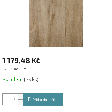
1 179,48 Kč
Měrná
543,29 Kč / 1 m2
cena:
Skladem
(>5 ks)
Přidat do košíku