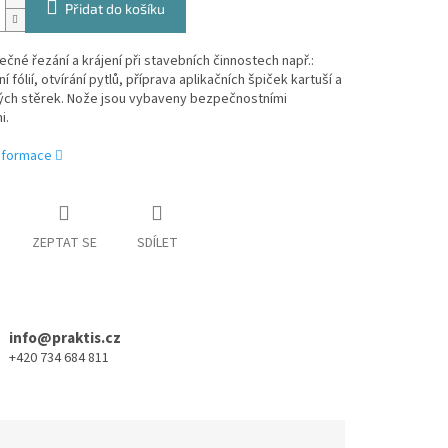
Přidat do košíku
čné řezání a krájení při stavebních činnostech např.:
 fólií, otvírání pytlů, příprava aplikačních špiček kartuší a
vých stěrek. Nože jsou vybaveny bezpečnostními
i.
informace
ZEPTAT SE
SDÍLET
info@praktis.cz
+420 734 684 811