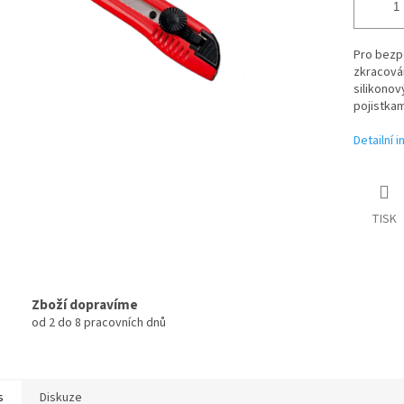
Pro bezpe
zkracování
silikono
pojistkam
Detailní 
TISK
Zboží dopravíme
od 2 do 8 pracovních dnů
s
Diskuze