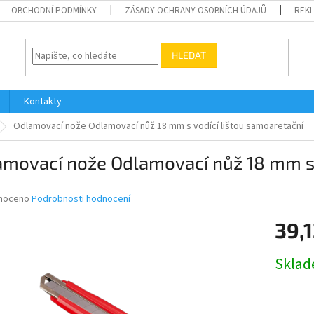
OBCHODNÍ PODMÍNKY
ZÁSADY OCHRANY OSOBNÍCH ÚDAJŮ
REK
HLEDAT
Kontakty
Odlamovací nože Odlamovací nůž 18 mm s vodící lištou samoaretační
amovací nože Odlamovací nůž 18 mm s 
né
noceno
Podrobnosti hodnocení
ní
39,1
u
Měrná
Skla
cena:
ek.