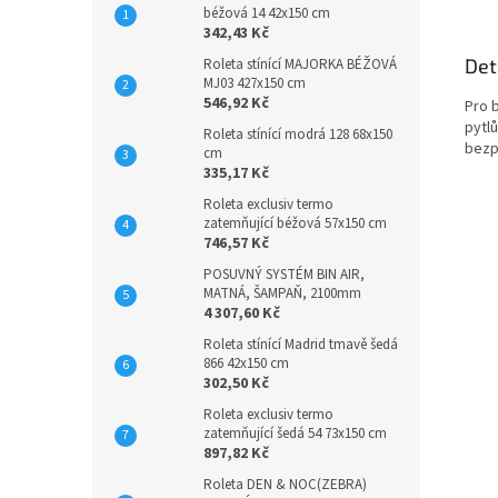
béžová 14 42x150 cm
342,43 Kč
Det
Roleta stínící MAJORKA BÉŽOVÁ
MJ03 427x150 cm
546,92 Kč
Pro b
pytlů
Roleta stínící modrá 128 68x150
bezp
cm
335,17 Kč
Roleta exclusiv termo
zatemňující béžová 57x150 cm
746,57 Kč
POSUVNÝ SYSTÉM BIN AIR,
MATNÁ, ŠAMPAŇ, 2100mm
4 307,60 Kč
Roleta stínící Madrid tmavě šedá
866 42x150 cm
302,50 Kč
Roleta exclusiv termo
zatemňující šedá 54 73x150 cm
897,82 Kč
Roleta DEN & NOC(ZEBRA)