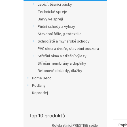
n
Lepící, těsnící pásky
e
Technické spreje
l
Barvy ve spreji
Půdní schody a výlezy
Stavební fólie, geotextilie
Schodiště a mlynářské schody
PVC okna a dveře, stavební pouzdra
Střešní okna a střešní výlezy
Střešní membrány a doplňky
Betonové obklady, dlažby
Home Deco
Podlahy
Doprodej
Top 10 produktů
Popi
Roleta stínící PRESTIGE světle