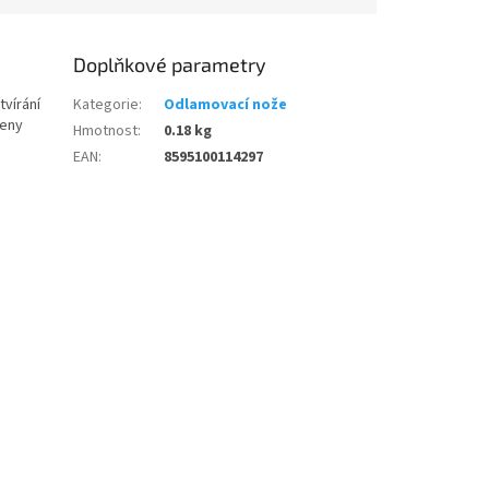
Doplňkové parametry
tvírání
Kategorie
:
Odlamovací nože
veny
Hmotnost
:
0.18 kg
EAN
:
8595100114297