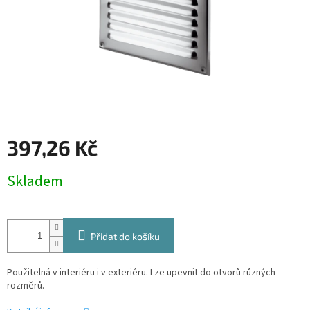
397,26 Kč
Měrná
Skladem
cena:
Přidat do košíku
Použitelná v interiéru i v exteriéru. Lze upevnit do otvorů různých
rozměrů.