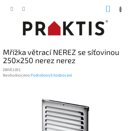
Přejít
NÁKUP
na
obsah
KOŠÍK
Mřížka větrací NEREZ se síťovinou
250x250 nerez nerez
DBIVE1051
Průměrné
Neohodnoceno
Podrobnosti hodnocení
hodnocení
produktu
je
0,0
z
5
hvězdiček.