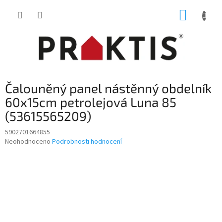
Přejít
NÁKUP
na
obsah
KOŠÍK
Čalouněný panel nástěnný obdelník
60x15cm petrolejová Luna 85
(53615565209)
5902701664855
Průměrné
Neohodnoceno
Podrobnosti hodnocení
hodnocení
produktu
je
0,0
z
5
hvězdiček.