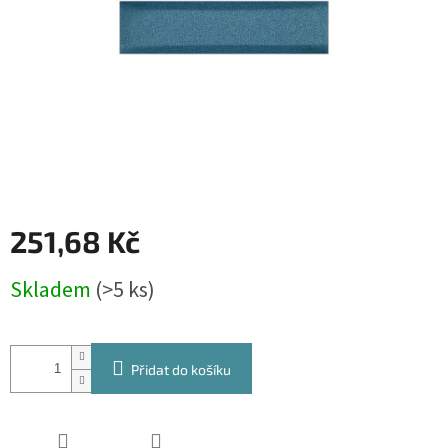
251,68 Kč
Měrná
Skladem
(>5 ks)
cena:
Přidat do košíku