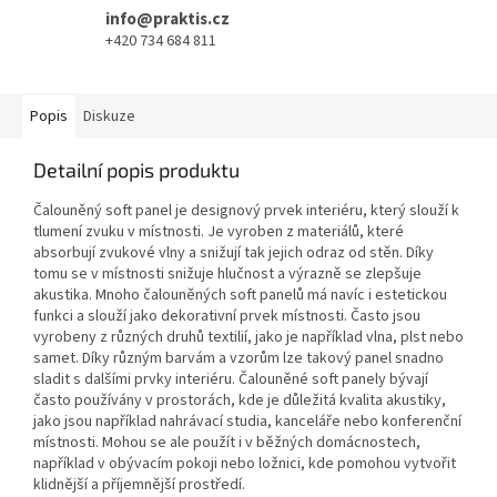
info@praktis.cz
+420 734 684 811
Popis
Diskuze
Detailní popis produktu
Čalouněný soft panel je designový prvek interiéru, který slouží k
tlumení zvuku v místnosti. Je vyroben z materiálů, které
absorbují zvukové vlny a snižují tak jejich odraz od stěn. Díky
tomu se v místnosti snižuje hlučnost a výrazně se zlepšuje
akustika. Mnoho čalouněných soft panelů má navíc i estetickou
funkci a slouží jako dekorativní prvek místnosti. Často jsou
vyrobeny z různých druhů textilií, jako je například vlna, plst nebo
samet. Díky různým barvám a vzorům lze takový panel snadno
sladit s dalšími prvky interiéru. Čalouněné soft panely bývají
často používány v prostorách, kde je důležitá kvalita akustiky,
jako jsou například nahrávací studia, kanceláře nebo konferenční
místnosti. Mohou se ale použít i v běžných domácnostech,
například v obývacím pokoji nebo ložnici, kde pomohou vytvořit
klidnější a příjemnější prostředí.