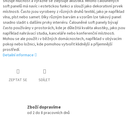
snižuje hlučnost a výrazně se zlepšuje akustika. Mnoho čalouněných
soft panelů má navíc i estetickou funkci a slouží jako dekorativní prvek
místnosti. Často jsou vyrobeny z různých druhů textilií, jako je například
vlna, plst nebo samet. Díky různým barvám a vzorům lze takový panel
snadno sladit s dalšími prvky interiéru. Čalouněné soft panely bývají
často používány v prostorách, kde je důležitá kvalita akustiky, jako jsou
například nahrávací studia, kanceláře nebo konferenční místnosti.
Mohou se ale použít i v běžných domácnostech, například v obývacím
pokoji nebo ložnici, kde pomohou vytvořit klidnější a příjemnější
prostředí.
Detailní informace
ZEPTAT SE
SDÍLET
Zboží dopravíme
od 2 do 8 pracovních dnů