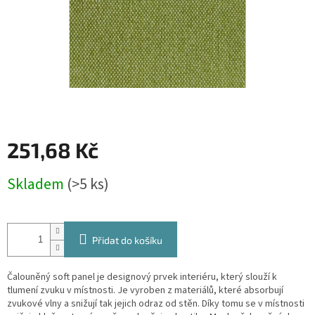
251,68 Kč
Měrná
Skladem
(>5 ks)
cena:
Přidat do košíku
Čalouněný soft panel je designový prvek interiéru, který slouží k
tlumení zvuku v místnosti. Je vyroben z materiálů, které absorbují
zvukové vlny a snižují tak jejich odraz od stěn. Díky tomu se v místnosti