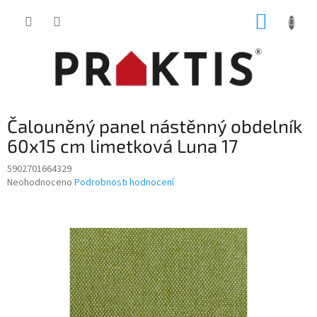
Přejít
NÁKUP
na
obsah
KOŠÍK
Čalouněný panel nástěnný obdelník
60x15 cm limetková Luna 17
5902701664329
Průměrné
Neohodnoceno
Podrobnosti hodnocení
hodnocení
produktu
je
0,0
z
5
hvězdiček.