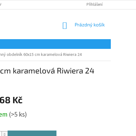
LAMAČNÍ FORMULÁŘ
Přihlášení
NÁKUPNÍ
Prázdný košík
KOŠÍK
nný obdelník 60x15 cm karamelová Riwiera 24
 cm karamelová Riwiera 24
,68 Kč
dem
(>5 ks)