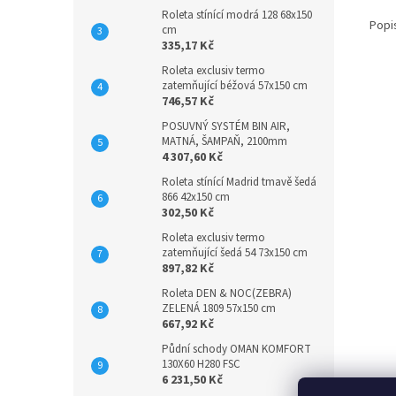
Roleta stínící modrá 128 68x150
Popi
cm
335,17 Kč
Roleta exclusiv termo
zatemňující béžová 57x150 cm
746,57 Kč
POSUVNÝ SYSTÉM BIN AIR,
MATNÁ, ŠAMPAŇ, 2100mm
4 307,60 Kč
Roleta stínící Madrid tmavě šedá
866 42x150 cm
302,50 Kč
Roleta exclusiv termo
zatemňující šedá 54 73x150 cm
897,82 Kč
Roleta DEN & NOC(ZEBRA)
ZELENÁ 1809 57x150 cm
667,92 Kč
Půdní schody OMAN KOMFORT
130X60 H280 FSC
6 231,50 Kč