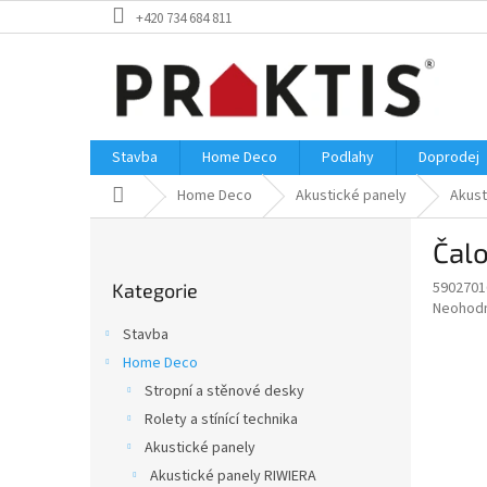
Přejít
+420 734 684 811
na
obsah
Stavba
Home Deco
Podlahy
Doprodej
Domů
Home Deco
Akustické panely
Akust
P
Čal
o
Přeskočit
s
5902701
Kategorie
kategorie
t
Průměr
Neohod
r
hodnoce
Stavba
a
produkt
Home Deco
je
n
0,0
Stropní a stěnové desky
n
z
í
Rolety a stínící technika
5
p
Akustické panely
hvězdič
a
Akustické panely RIWIERA