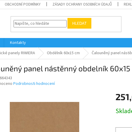
OBCHODNÍ PODMÍNKY
ZÁSADY OCHRANY OSOBNÍCH ÚDAJŮ
REK
HLEDAT
Kontakty
ické panely RIWIERA
Obdélník 60x15 cm
Čalouněný panel nástě
ouněný panel nástěnný obdelník 60x15
664343
né
noceno
Podrobnosti hodnocení
ní
251
u
Měrná
Skla
cena:
ek.