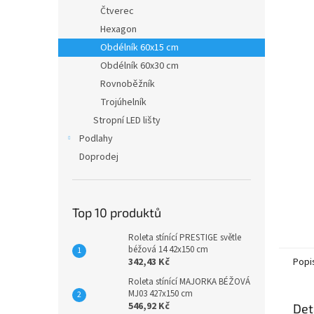
n
Čtverec
e
Hexagon
l
Obdélník 60x15 cm
Obdélník 60x30 cm
Rovnoběžník
Trojúhelník
Stropní LED lišty
Podlahy
Doprodej
Top 10 produktů
Roleta stínící PRESTIGE světle
béžová 14 42x150 cm
Popi
342,43 Kč
Roleta stínící MAJORKA BÉŽOVÁ
MJ03 427x150 cm
546,92 Kč
Det