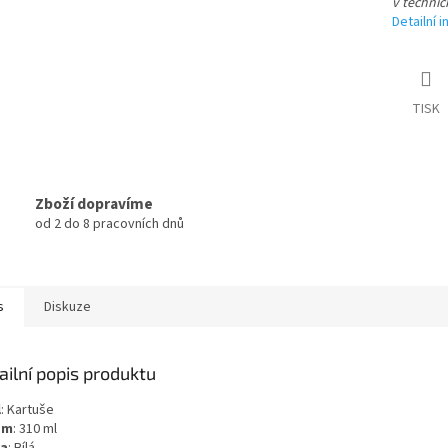
v technic
Detailní 
TISK
Zboží dopravíme
od 2 do 8 pracovních dnů
s
Diskuze
ailní popis produktu
l
: Kartuše
em
: 310 ml