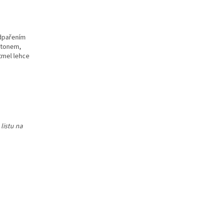
odpařením
artonem,
tmel lehce
listu na