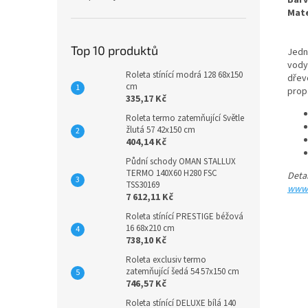
Bar
Mate
Top 10 produktů
Jedn
vody
Roleta stínící modrá 128 68x150
dřev
cm
prop
335,17 Kč
Roleta termo zatemňující Světle
žlutá 57 42x150 cm
404,14 Kč
Půdní schody OMAN STALLUX
TERMO 140X60 H280 FSC
Deta
TSS30169
www.
7 612,11 Kč
Roleta stínící PRESTIGE béžová
16 68x210 cm
738,10 Kč
Roleta exclusiv termo
zatemňující šedá 54 57x150 cm
746,57 Kč
Roleta stínící DELUXE bílá 140