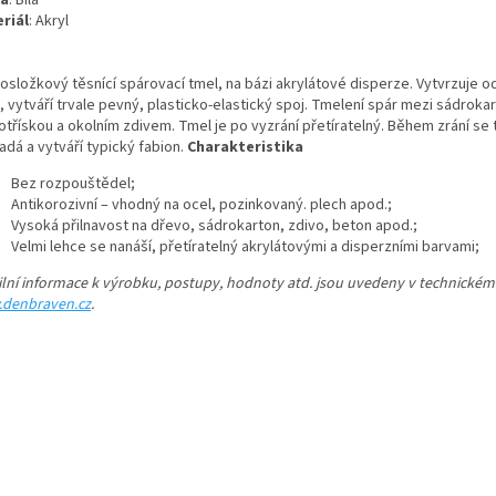
va
: Bílá
riál
: Akryl
osložkový těsnící spárovací tmel, na bázi akrylátové disperze. Vytvrzuje 
, vytváří trvale pevný, plasticko-elastický spoj. Tmelení spár mezi sádrok
otřískou a okolním zdivem. Tmel je po vyzrání přetíratelný. Během zrání se 
adá a vytváří typický fabion.
Charakteristika
Bez rozpouštědel;
Antikorozivní – vhodný na ocel, pozinkovaný. plech apod.;
Vysoká přilnavost na dřevo, sádrokarton, zdivo, beton apod.;
Velmi lehce se nanáší, přetíratelný akrylátovými a disperzními barvami;
ilní informace k výrobku, postupy, hodnoty atd. jsou uvedeny v technickém 
denbraven.cz
.