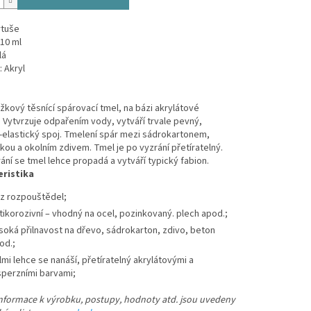
rtuše
310 ml
lá
: Akryl
kový těsnící spárovací tmel, na bázi akrylátové
 Vytvrzuje odpařením vody, vytváří trvale pevný,
-elastický spoj. Tmelení spár mezi sádrokartonem,
kou a okolním zdivem. Tmel je po vyzrání přetíratelný.
ní se tmel lehce propadá a vytváří typický fabion.
ristika
z rozpouštědel;
tikorozivní – vhodný na ocel, pozinkovaný. plech apod.;
soká přilnavost na dřevo, sádrokarton, zdivo, beton
od.;
lmi lehce se nanáší, přetíratelný akrylátovými a
sperzními barvami;
informace k výrobku, postupy, hodnoty atd. jsou uvedeny