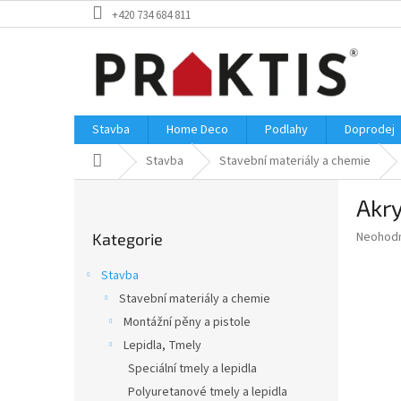
Přejít
+420 734 684 811
na
obsah
Stavba
Home Deco
Podlahy
Doprodej
Domů
Stavba
Stavební materiály a chemie
P
Akry
o
Přeskočit
s
Průměr
Neohod
Kategorie
kategorie
t
hodnoce
r
produkt
Stavba
a
je
Stavební materiály a chemie
0,0
n
z
Montážní pěny a pistole
n
5
í
Lepidla, Tmely
hvězdič
p
Speciální tmely a lepidla
a
Polyuretanové tmely a lepidla