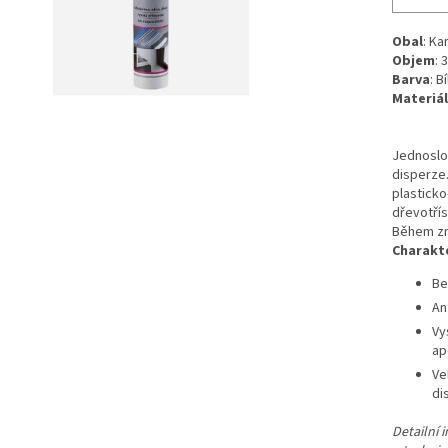
Obal
: Ka
Objem
: 
Barva
: Bí
Materiál
Jednoslož
disperze.
plasticko
dřevotřís
Během zrá
Charakte
Be
An
Vy
ap
Ve
di
Detailní 