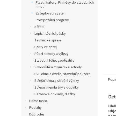
Plastifikátory, Příměsy do stavebních
hmot
Zateplovací systém
Protipožární program
Nářadí
Lepící, těsnící pásky
Technické spreje
Barvy ve spreji
Půdní schody a výlezy
Stavební fólie, geotextilie
Schodiště a mlynářské schody
PVC okna a dveře, stavební pouzdra
Popi
Střešní okna a střešní výlezy
Střešní membrány a doplňky
Betonové obklady, dlažby
Det
Home Deco
Oba
Podlahy
Obj
Doprodej