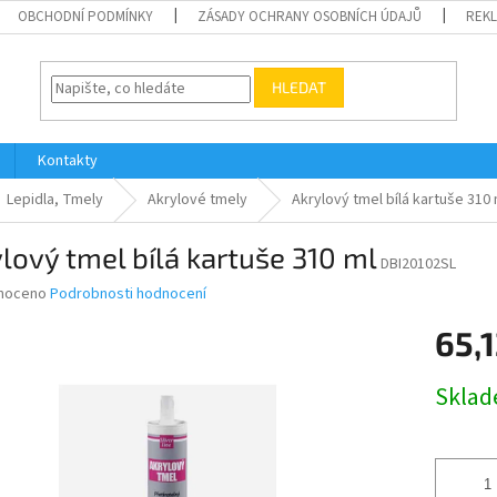
OBCHODNÍ PODMÍNKY
ZÁSADY OCHRANY OSOBNÍCH ÚDAJŮ
REK
HLEDAT
Kontakty
Lepidla, Tmely
Akrylové tmely
Akrylový tmel bílá kartuše 310 
lový tmel bílá kartuše 310 ml
DBI20102SL
né
noceno
Podrobnosti hodnocení
ní
65,1
u
Měrná
Skla
cena:
ek.