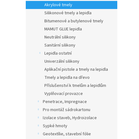
n
Akrylové tmely
e
Silikonové tmely a lepidla
l
Bitumenové a butylenové tmely
MAMUT GLUE lepidla
Neutrální silikony
Sanitární silikony
Lepidla ostatní
Univerzální silikony
Aplikační pistole a tmely na lepidla
Tmely a lepidla na dřevo
Příslušenství k tmelům a lepidlům
Vyplňovací provazce
Penetrace, Impregnace
Pro montáž sádrokartonu
Izolace staveb, Hydroizolace
Sypké hmoty
Geotextílie, stavební fólie