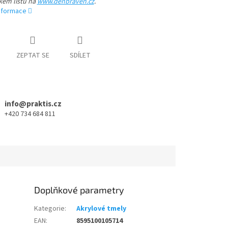
kém listu na
www.denbraven.cz
.
informace
ZEPTAT SE
SDÍLET
info@praktis.cz
+420 734 684 811
Doplňkové parametry
Kategorie
:
Akrylové tmely
EAN
:
8595100105714