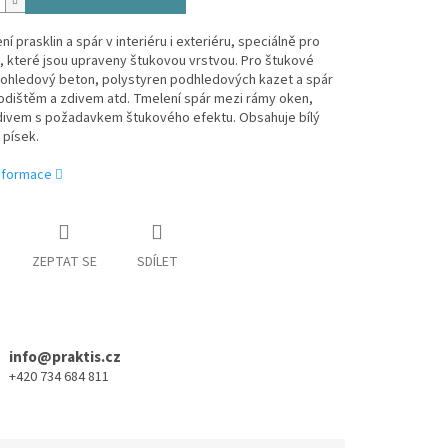
ní prasklin a spár v interiéru i exteriéru, speciálně pro
, které jsou upraveny štukovou vrstvou. Pro štukové
pohledový beton, polystyren podhledových kazet a spár
odištěm a zdivem atd. Tmelení spár mezi rámy oken,
zdivem s požadavkem štukového efektu. Obsahuje bílý
 písek.
informace
ZEPTAT SE
SDÍLET
info@praktis.cz
+420 734 684 811