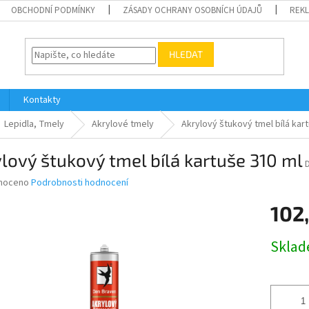
OBCHODNÍ PODMÍNKY
ZÁSADY OCHRANY OSOBNÍCH ÚDAJŮ
REK
HLEDAT
Kontakty
Lepidla, Tmely
Akrylové tmely
Akrylový štukový tmel bílá kar
lový štukový tmel bílá kartuše 310 ml
né
noceno
Podrobnosti hodnocení
ní
102
u
Měrná
Skla
cena:
ek.