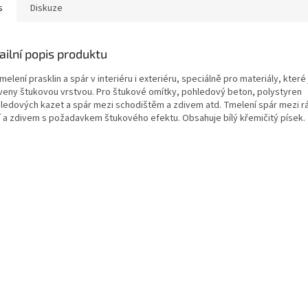
s
Diskuze
ailní popis produktu
melení prasklin a spár v interiéru i exteriéru, speciálně pro materiály, které
veny štukovou vrstvou. Pro štukové omítky, pohledový beton, polystyren
ledových kazet a spár mezi schodištěm a zdivem atd. Tmelení spár mezi r
í a zdivem s požadavkem štukového efektu. Obsahuje bílý křemičitý písek.