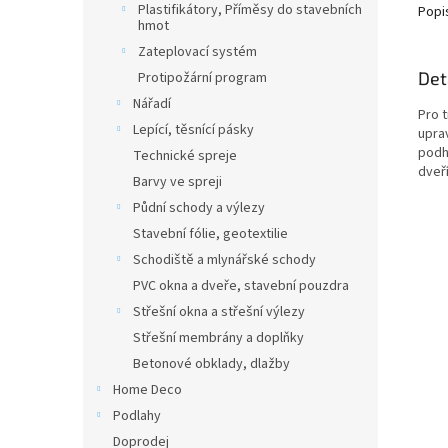
Plastifikátory, Příměsy do stavebních
Popi
hmot
Zateplovací systém
Det
Protipožární program
Nářadí
Pro t
Lepící, těsnící pásky
upra
podh
Technické spreje
dveř
Barvy ve spreji
Půdní schody a výlezy
Stavební fólie, geotextilie
Schodiště a mlynářské schody
PVC okna a dveře, stavební pouzdra
Střešní okna a střešní výlezy
Střešní membrány a doplňky
Betonové obklady, dlažby
Home Deco
Podlahy
Doprodej