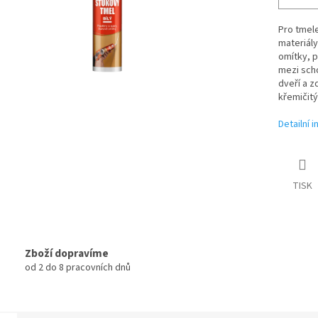
Pro tmele
materiály
omítky, 
mezi sch
dveří a 
křemičitý
Detailní 
TISK
Zboží dopravíme
od 2 do 8 pracovních dnů