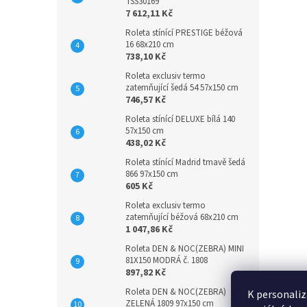
TSS30169
7 612,11 Kč
Roleta stínící PRESTIGE béžová
16 68x210 cm
738,10 Kč
Roleta exclusiv termo
zatemňující šedá 54 57x150 cm
746,57 Kč
Roleta stínící DELUXE bílá 140
57x150 cm
438,02 Kč
Roleta stínící Madrid tmavě šedá
866 97x150 cm
605 Kč
Roleta exclusiv termo
zatemňující béžová 68x210 cm
1 047,86 Kč
Roleta DEN & NOC(ZEBRA) MINI
81X150 MODRÁ č. 1808
897,82 Kč
Roleta DEN & NOC(ZEBRA)
K personaliz
ZELENÁ 1809 97x150 cm