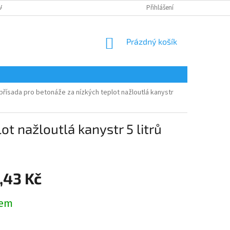
LAMAČNÍ FORMULÁŘ
Přihlášení
NÁKUPNÍ
Prázdný košík
KOŠÍK
přísada pro betonáže za nízkých teplot nažloutlá kanystr
ot nažloutlá kanystr 5 litrů
,43 Kč
dem