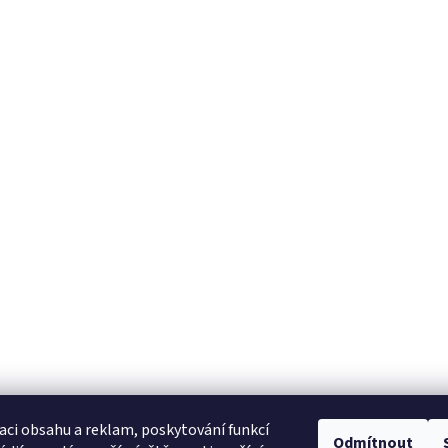
aci obsahu a reklam, poskytování funkcí
Odmítnout