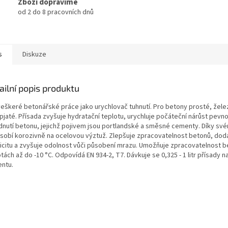
Zboží dopravíme
od 2 do 8 pracovních dnů
s
Diskuze
ailní popis produktu
veškeré betonářské práce jako urychlovač tuhnutí. Pro betony prosté, žele
pjaté. Přísada zvyšuje hydratační teplotu, urychluje počáteční nárůst pevn
rdnutí betonu, jejichž pojivem jsou portlandské a směsné cementy. Díky sv
sobí korozivně na ocelovou výztuž. Zlepšuje zpracovatelnost betonů, dod
ticitu a zvyšuje odolnost vůči působení mrazu. Umožňuje zpracovatelnost b
tách až do -10 °C. Odpovídá EN 934-2, T7. Dávkuje se 0,325 - 1 litr přísady n
ntu.