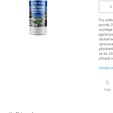
Pro veške
prosté, ž
urychluje
jejichž 
složení n
zpracovat
působení
až do -10
přísady n
Detailní 
TISK