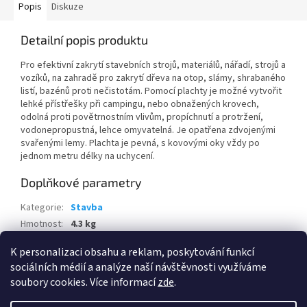
Popis
Diskuze
Detailní popis produktu
Pro efektivní zakrytí stavebních strojů, materiálů, nářadí, strojů a
vozíků, na zahradě pro zakrytí dřeva na otop, slámy, shrabaného
listí, bazénů proti nečistotám. Pomocí plachty je možné vytvořit
lehké přístřešky při campingu, nebo obnažených krovech,
odolná proti povětrnostním vlivům, propíchnutí a protržení,
vodonepropustná, lehce omyvatelná. Je opatřena zdvojenými
svařenými lemy. Plachta je pevná, s kovovými oky vždy po
jednom metru délky na uchycení.
Doplňkové parametry
Kategorie
:
Stavba
Hmotnost
:
4.3 kg
EAN
:
8595100133502
K personalizaci obsahu a reklam, poskytování funkcí
sociálních médií a analýze naší návštěvnosti využíváme
Z
soubory cookies. Více informací
zde
.
á