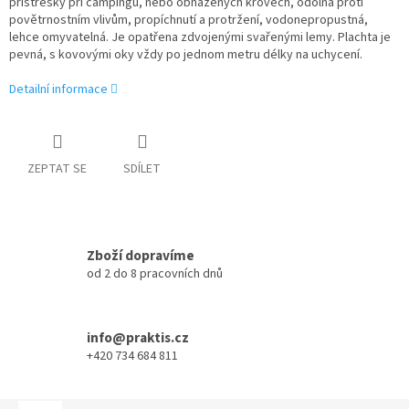
přístřešky při campingu, nebo obnažených krovech, odolná proti
povětrnostním vlivům, propíchnutí a protržení, vodonepropustná,
lehce omyvatelná. Je opatřena zdvojenými svařenými lemy. Plachta je
pevná, s kovovými oky vždy po jednom metru délky na uchycení.
Detailní informace
ZEPTAT SE
SDÍLET
Zboží dopravíme
od 2 do 8 pracovních dnů
info@praktis.cz
+420 734 684 811