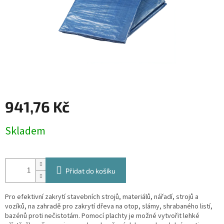
941,76 Kč
Měrná
Skladem
cena:
Přidat do košíku
Pro efektivní zakrytí stavebních strojů, materiálů, nářadí, strojů a
vozíků, na zahradě pro zakrytí dřeva na otop, slámy, shrabaného listí,
bazénů proti nečistotám. Pomocí plachty je možné vytvořit lehké