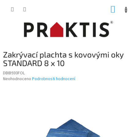
Přejít
NÁKUP
na
obsah
KOŠÍK
Zakrývací plachta s kovovými oky
STANDARD 8 x 10
DBIB930FOL
Průměrné
Neohodnoceno
Podrobnosti hodnocení
hodnocení
produktu
je
0,0
z
5
hvězdiček.