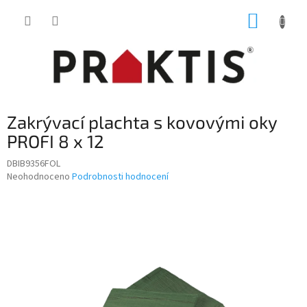
Přejít
NÁKUP
na
obsah
KOŠÍK
Zakrývací plachta s kovovými oky
PROFI 8 x 12
DBIB9356FOL
Průměrné
Neohodnoceno
Podrobnosti hodnocení
hodnocení
produktu
je
0,0
z
5
hvězdiček.