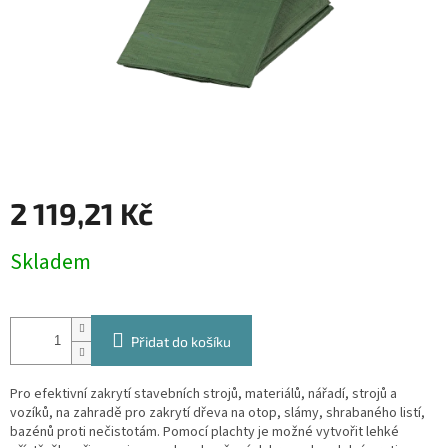
2 119,21 Kč
Měrná
Skladem
cena:
Přidat do košíku
Pro efektivní zakrytí stavebních strojů, materiálů, nářadí, strojů a
vozíků, na zahradě pro zakrytí dřeva na otop, slámy, shrabaného listí,
bazénů proti nečistotám. Pomocí plachty je možné vytvořit lehké