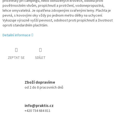
přístřešky při campingu, nebo obnažených krovech, odolná proti
povětrnostním vlivům, propíchnutí a protržení, vodonepropustná,
lehce omyvatelná. Je opatřena zdvojenými svařenými lemy. Plachta je
pevná, s kovovými oky vždy po jednom metru délky na uchycení.
Vykazuje výrazně vyšší pevnost, odolnost proti propíchnutí a životnost
oproti standardním plachtám.
Detailní informace
ZEPTAT SE
SDÍLET
Zboží dopravíme
od 2 do 8 pracovních dnů
info@praktis.cz
+420 734 684 811