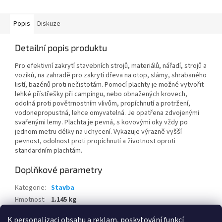
Popis
Diskuze
Detailní popis produktu
Pro efektivní zakrytí stavebních strojů, materiálů, nářadí, strojů a
vozíků, na zahradě pro zakrytí dřeva na otop, slámy, shrabaného
listí, bazénů proti nečistotám. Pomocí plachty je možné vytvořit
lehké přístřešky při campingu, nebo obnažených krovech,
odolná proti povětrnostním vlivům, propíchnutí a protržení,
vodonepropustná, lehce omyvatelná. Je opatřena zdvojenými
svařenými lemy. Plachta je pevná, s kovovými oky vždy po
jednom metru délky na uchycení. Vykazuje výrazně vyšší
pevnost, odolnost proti propíchnutí a životnost oproti
standardním plachtám.
Doplňkové parametry
Kategorie
:
Stavba
Hmotnost
:
1.145 kg
EAN
:
8595100124579
K personalizaci obsahu a reklam, poskytování funkcí