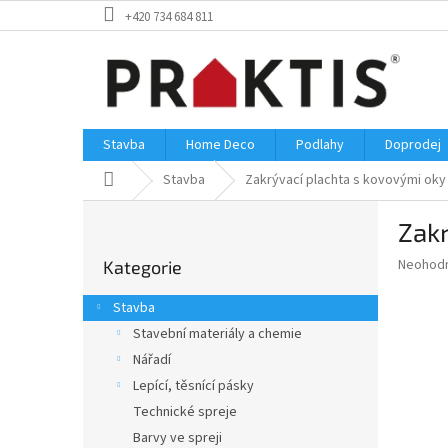
Přejít
+420 734 684 811
na
obsah
Stavba
Home Deco
Podlahy
Doprodej
Domů
Stavba
Zakrývací plachta s kovovými oky
P
Zakr
o
Přeskočit
s
Průměr
Neohod
Kategorie
kategorie
t
hodnoce
r
produkt
Stavba
a
je
Stavební materiály a chemie
0,0
n
z
Nářadí
n
5
í
Lepící, těsnící pásky
hvězdič
p
Technické spreje
a
Barvy ve spreji