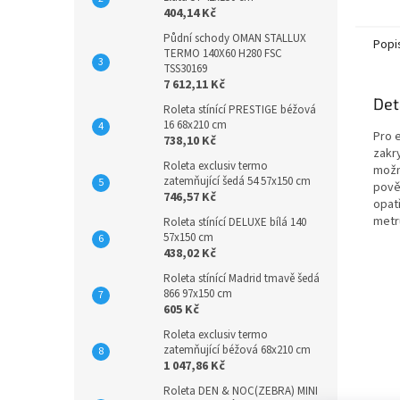
404,14 Kč
Půdní schody OMAN STALLUX
Popi
TERMO 140X60 H280 FSC
TSS30169
7 612,11 Kč
Det
Roleta stínící PRESTIGE béžová
16 68x210 cm
Pro e
738,10 Kč
zakry
Roleta exclusiv termo
možn
zatemňující šedá 54 57x150 cm
pově
746,57 Kč
opat
metr
Roleta stínící DELUXE bílá 140
57x150 cm
438,02 Kč
Roleta stínící Madrid tmavě šedá
866 97x150 cm
605 Kč
Roleta exclusiv termo
zatemňující béžová 68x210 cm
1 047,86 Kč
Roleta DEN & NOC(ZEBRA) MINI