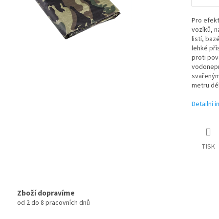
Pro efekt
vozíků, n
listí, ba
lehké př
proti pov
vodonepr
svařeným
metru dél
Detailní 
TISK
Zboží dopravíme
od 2 do 8 pracovních dnů