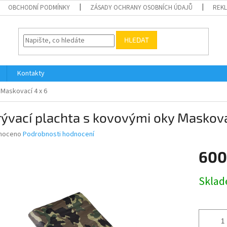
OBCHODNÍ PODMÍNKY
ZÁSADY OCHRANY OSOBNÍCH ÚDAJŮ
REK
HLEDAT
Kontakty
 Maskovací 4 x 6
ývací plachta s kovovými oky Maskova
né
noceno
Podrobnosti hodnocení
ní
600
u
Měrná
Skla
cena:
ek.