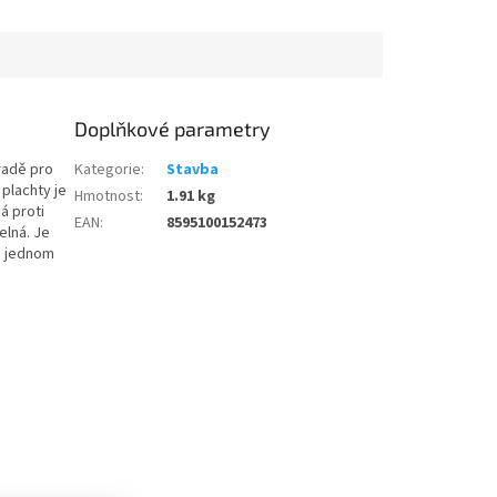
Doplňkové parametry
hradě pro
Kategorie
:
Stavba
 plachty je
Hmotnost
:
1.91 kg
á proti
EAN
:
8595100152473
elná. Je
o jednom