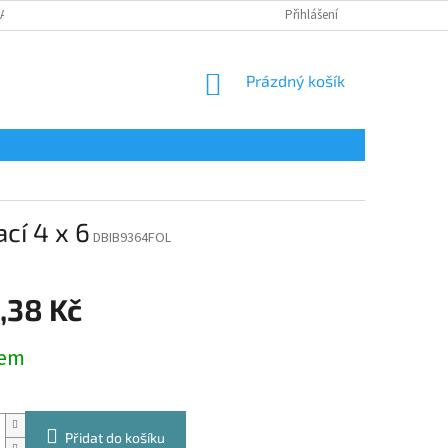
LAMAČNÍ FORMULÁŘ
Přihlášení
NÁKUPNÍ
Prázdný košík
KOŠÍK
cí 4 x 6
DBIB9364FOL
,38 Kč
dem
Přidat do košíku