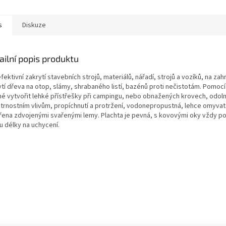
s
Diskuze
ailní popis produktu
fektivní zakrytí stavebních strojů, materiálů, nářadí, strojů a vozíků, na za
tí dřeva na otop, slámy, shrabaného listí, bazénů proti nečistotám. Pomocí
é vytvořit lehké přístřešky při campingu, nebo obnažených krovech, odoln
trnostním vlivům, propíchnutí a protržení, vodonepropustná, lehce omyvat
řena zdvojenými svařenými lemy. Plachta je pevná, s kovovými oky vždy p
u délky na uchycení.