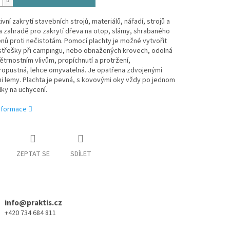
ivní zakrytí stavebních strojů, materiálů, nářadí, strojů a
a zahradě pro zakrytí dřeva na otop, slámy, shrabaného
zénů proti nečistotám. Pomocí plachty je možné vytvořit
ístřešky při campingu, nebo obnažených krovech, odolná
ětrnostním vlivům, propíchnutí a protržení,
opustná, lehce omyvatelná. Je opatřena zdvojenými
i lemy. Plachta je pevná, s kovovými oky vždy po jednom
ky na uchycení.
informace
ZEPTAT SE
SDÍLET
info@praktis.cz
+420 734 684 811