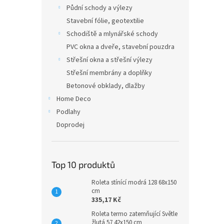
n
Půdní schody a výlezy
e
Stavební fólie, geotextilie
l
Schodiště a mlynářské schody
PVC okna a dveře, stavební pouzdra
Střešní okna a střešní výlezy
Střešní membrány a doplňky
Betonové obklady, dlažby
Home Deco
Podlahy
Doprodej
Top 10 produktů
Roleta stínící modrá 128 68x150
cm
335,17 Kč
Roleta termo zatemňující Světle
žlutá 57 42x150 cm