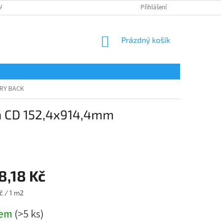
LAMAČNÍ FORMULÁŘ
Přihlášení
NÁKUPNÍ
Prázdný košík
KOŠÍK
DRY BACK
ia CD 152,4x914,4mm
8,18 Kč
č / 1 m2
dem
(>5 ks)