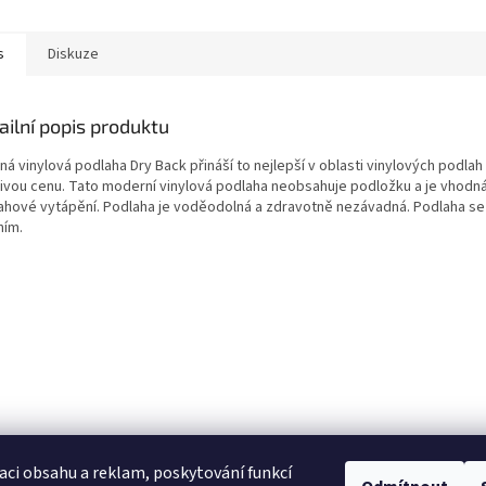
s
Diskuze
ailní popis produktu
á vinylová podlaha Dry Back přináší to nejlepší v oblasti vinylových podlah
nivou cenu. Tato moderní vinylová podlaha neobsahuje podložku a je vhodn
ahové vytápění. Podlaha je voděodolná a zdravotně nezávadná. Podlaha se 
ním.
aci obsahu a reklam, poskytování funkcí