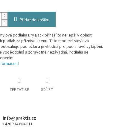
Přidat do košíku
nylová podlaha Dry Back přináší to nejlepší v oblasti
h podlah za příznivou cenu. Tato moderní vinylová
neobsahuje podložku a je vhodná pro podlahové vytápění.
je voděodolná a zdravotně nezávadná. Podlaha se
 lepením.
informace
ZEPTAT SE
SDÍLET
info@praktis.cz
+420 734 684 811