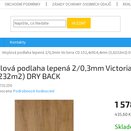
OBCHODNÍ PODMÍNKY
ZÁSADY OCHRANY OSOBNÍCH ÚDAJŮ
REK
HLEDAT
Kontakty
Vinylová podlaha lepená 2/0,3mm Victoria CD 152,4x914,4mm (3,6232m2) 
ylová podlaha lepená 2/0,3mm Victor
6232m2) DRY BACK
731250
né
noceno
Podrobnosti hodnocení
ní
1 57
u
Měrná
435,60 K
cena:
Skla
ek.