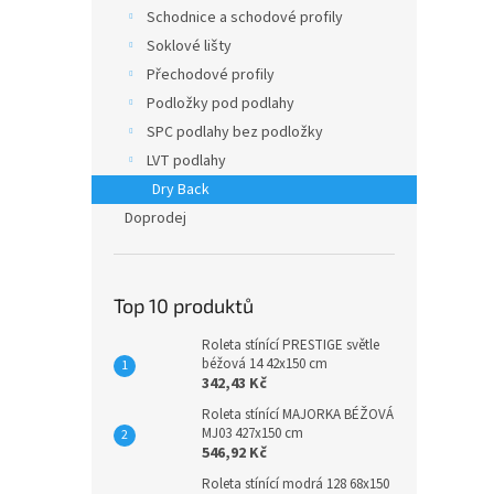
n
Schodnice a schodové profily
e
Soklové lišty
l
Přechodové profily
Podložky pod podlahy
SPC podlahy bez podložky
LVT podlahy
Dry Back
Doprodej
Top 10 produktů
Roleta stínící PRESTIGE světle
béžová 14 42x150 cm
342,43 Kč
Roleta stínící MAJORKA BÉŽOVÁ
MJ03 427x150 cm
546,92 Kč
Roleta stínící modrá 128 68x150