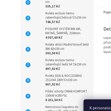
cm
335,17 Kč
Popi
Roleta exclusiv termo
zatemňující béžová 57x150 cm
746,57 Kč
Det
POSUVNÝ SYSTÉM BIN AIR,
MATNÁ, ŠAMPAŇ, 2100mm
4 307,60 Kč
Lepen
příz
Roleta stínící Madrid tmavě šedá
podl
866 42x150 cm
lepe
302,50 Kč
Roleta exclusiv termo
zatemňující šedá 54 73x150 cm
897,82 Kč
Roleta DEN & NOC(ZEBRA)
ZELENÁ 1809 57x150 cm
667,92 Kč
Půdní schody OMAN KOMFORT
130X60 H280 FSC
6 231,50 Kč
Nemrznoucí kapalina do
K personaliz