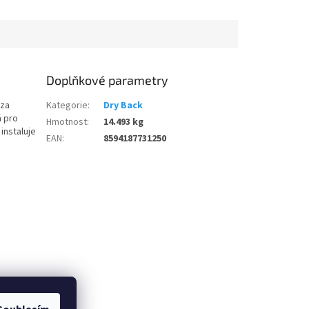
Doplňkové parametry
 za
Kategorie
:
Dry Back
á pro
Hmotnost
:
14.493 kg
instaluje
EAN
:
8594187731250