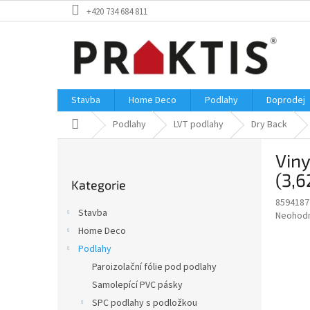
Přejít
+420 734 684 811
na
obsah
Stavba
Home Deco
Podlahy
Doprodej
Domů
Podlahy
LVT podlahy
Dry Back
P
Vin
o
Přeskočit
s
(3,
Kategorie
kategorie
t
8594187
r
Stavba
Průměr
Neohod
a
hodnoce
Home Deco
n
produkt
Podlahy
n
je
í
Paroizolační fólie pod podlahy
0,0
z
p
Samolepící PVC pásky
5
a
SPC podlahy s podložkou
hvězdič