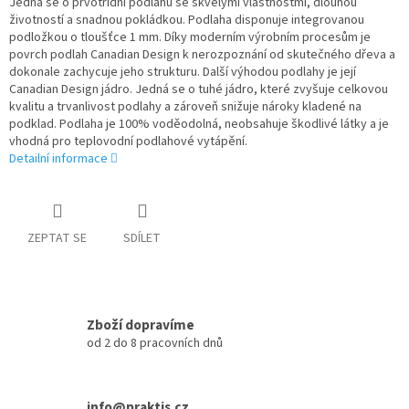
Jedná se o prvotřídní podlahu se skvělými vlastnostmi, dlouhou
životností a snadnou pokládkou. Podlaha disponuje integrovanou
podložkou o tloušťce 1 mm. Díky moderním výrobním procesům je
povrch podlah Canadian Design k nerozpoznání od skutečného dřeva a
dokonale zachycuje jeho strukturu. Další výhodou podlahy je její
Canadian Design jádro. Jedná se o tuhé jádro, které zvyšuje celkovou
kvalitu a trvanlivost podlahy a zároveň snižuje nároky kladené na
podklad. Podlaha je 100% voděodolná, neobsahuje škodlivé látky a je
vhodná pro teplovodní podlahové vytápění.
Detailní informace
ZEPTAT SE
SDÍLET
Zboží dopravíme
od 2 do 8 pracovních dnů
info@praktis.cz