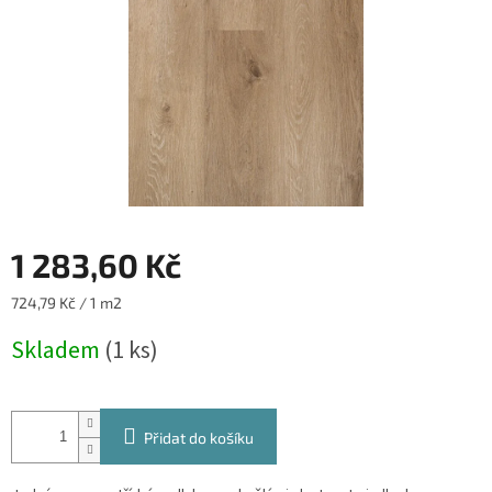
1 283,60 Kč
Měrná
724,79 Kč / 1 m2
cena:
Skladem
(1 ks)
Přidat do košíku