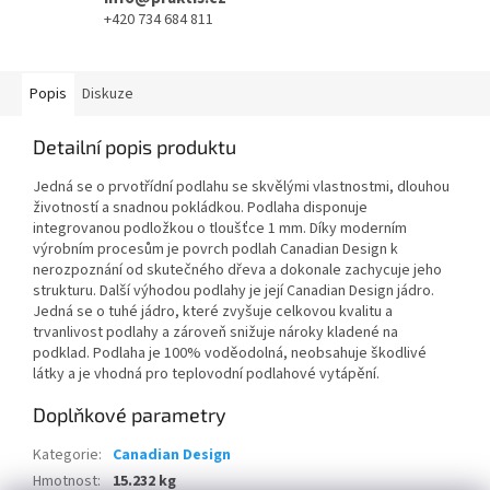
+420 734 684 811
Popis
Diskuze
Detailní popis produktu
Jedná se o prvotřídní podlahu se skvělými vlastnostmi, dlouhou
životností a snadnou pokládkou. Podlaha disponuje
integrovanou podložkou o tloušťce 1 mm. Díky moderním
výrobním procesům je povrch podlah Canadian Design k
nerozpoznání od skutečného dřeva a dokonale zachycuje jeho
strukturu. Další výhodou podlahy je její Canadian Design jádro.
Jedná se o tuhé jádro, které zvyšuje celkovou kvalitu a
trvanlivost podlahy a zároveň snižuje nároky kladené na
podklad. Podlaha je 100% voděodolná, neobsahuje škodlivé
látky a je vhodná pro teplovodní podlahové vytápění.
Doplňkové parametry
Kategorie
:
Canadian Design
Hmotnost
:
15.232 kg