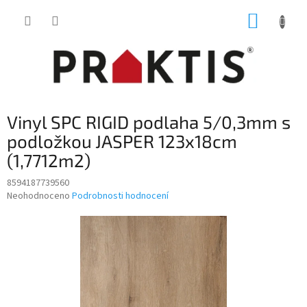
Přejít
NÁKUP
na
obsah
KOŠÍK
Vinyl SPC RIGID podlaha 5/0,3mm s
podložkou JASPER 123x18cm
(1,7712m2)
8594187739560
Průměrné
Neohodnoceno
Podrobnosti hodnocení
hodnocení
produktu
je
0,0
z
5
hvězdiček.