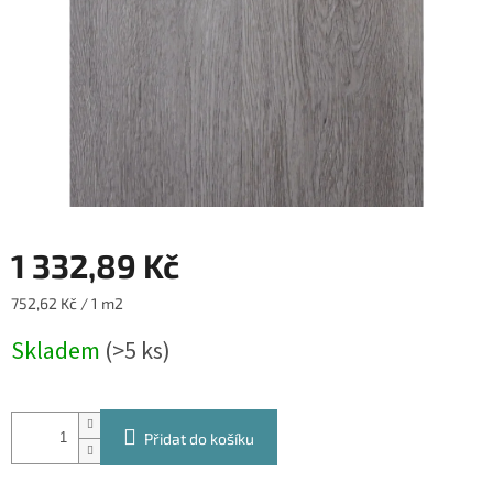
1 332,89 Kč
Měrná
752,62 Kč / 1 m2
cena:
Skladem
(>5 ks)
Přidat do košíku