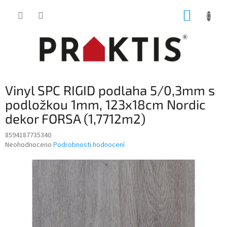
Přejít
NÁKUP
na
obsah
KOŠÍK
Vinyl SPC RIGID podlaha 5/0,3mm s
podložkou 1mm, 123x18cm Nordic
dekor FORSA (1,7712m2)
8594187735340
Průměrné
Neohodnoceno
Podrobnosti hodnocení
hodnocení
produktu
je
0,0
z
5
hvězdiček.