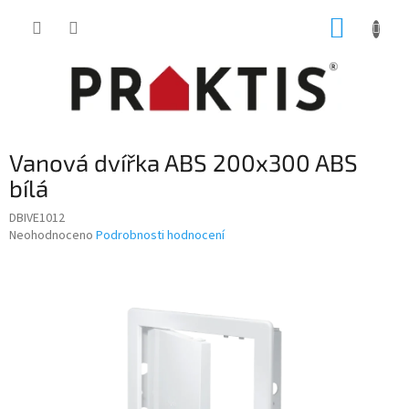
Přejít
NÁKUP
na
obsah
KOŠÍK
Vanová dvířka ABS 200x300 ABS
bílá
DBIVE1012
Průměrné
Neohodnoceno
Podrobnosti hodnocení
hodnocení
produktu
je
0,0
z
5
hvězdiček.