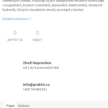
chemických činitelů. Používají se pro zaslepování revizních otvorů např.
v koupelnách, krytech vodoměrů, plynoměrů, elektroměrů, domácích
hydrantů, různých stavebních otvorů, prostupů a šachet.
Detailní informace
ZEPTAT SE
SDÍLET
Zboží dopravíme
od 2 do 8 pracovních dnů
info@praktis.cz
+420 734 684 811
Popis
Diskuze