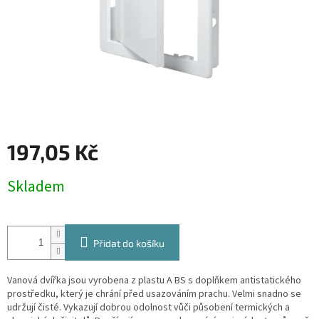
197,05 Kč
Měrná
Skladem
cena:
Přidat do košíku
Vanová dvířka jsou vyrobena z plastu A BS s doplňkem antistatického
prostředku, který je chrání před usazováním prachu. Velmi snadno se
udržují čisté. Vykazují dobrou odolnost vůči působení termických a