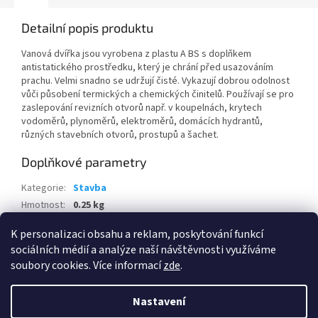
Detailní popis produktu
Vanová dvířka jsou vyrobena z plastu A BS s doplňkem
antistatického prostředku, který je chrání před usazováním
prachu. Velmi snadno se udržují čisté. Vykazují dobrou odolnost
vůči působení termických a chemických činitelů. Používají se pro
zaslepování revizních otvorů např. v koupelnách, krytech
vodoměrů, plynoměrů, elektroměrů, domácích hydrantů,
různých stavebních otvorů, prostupů a šachet.
Doplňkové parametry
Kategorie
:
Stavba
Hmotnost
:
0.25 kg
EAN
:
8595100147622
K personalizaci obsahu a reklam, poskytování funkcí
sociálních médií a analýze naší návštěvnosti využíváme
Z
soubory cookies. Více informací
zde
.
á
Vytvořil Shoptet
p
Nastavení
a