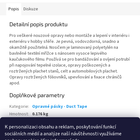
Popis
Diskuze
Detailní popis produktu
Pro veškeré nouzové opravy nebo montáže a lepení v interiéru i
exteriéru v hobby sféře. Je pevná, vodovzdorná, snadno a
okamžitě použitelná. Nosičem je laminovaný polyetylén na
bavlněné textilní mřížce s nánosem vysoce lepivého
kaučukového filmu. Používá se pro bandážování a ovíjení potrubí
při napojování tepelné izolace, opravy poškozených a
roztržených plachet stanů, celt a automobilových plachet.
Opravy roztržených fóliovníků, upevňování a fixace chráničů
apod.
Doplňkové parametry
Kategorie
:
Opravné pásky - Duct Tape
Hmotnost
:
0.176 kg
EAN
:
8595100113276
K personalizaci obsahu a reklam, poskytování funkcí
sociálních médií a analýze naší návštěvnosti využíváme
Z