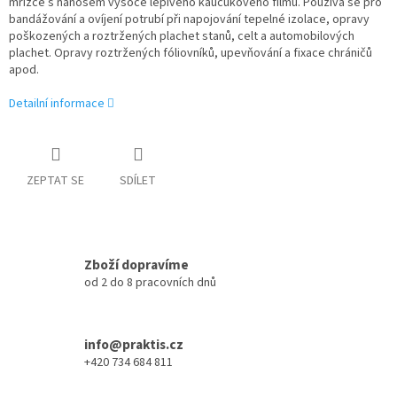
mřížce s nánosem vysoce lepivého kaučukového filmu. Používá se pro
bandážování a ovíjení potrubí při napojování tepelné izolace, opravy
poškozených a roztržených plachet stanů, celt a automobilových
plachet. Opravy roztržených fóliovníků, upevňování a fixace chráničů
apod.
Detailní informace
ZEPTAT SE
SDÍLET
Zboží dopravíme
od 2 do 8 pracovních dnů
info@praktis.cz
+420 734 684 811