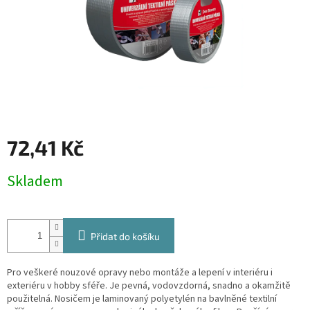
72,41 Kč
Měrná
Skladem
cena:
Přidat do košíku
Pro veškeré nouzové opravy nebo montáže a lepení v interiéru i
exteriéru v hobby sféře. Je pevná, vodovzdorná, snadno a okamžitě
použitelná. Nosičem je laminovaný polyetylén na bavlněné textilní