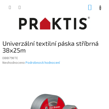
Přejít
NÁKUP
na
obsah
KOŠÍK
Univerzální textilní páska stříbrná
38x25m
DBIB798TE
Průměrné
Neohodnoceno
Podrobnosti hodnocení
hodnocení
produktu
je
0,0
z
5
hvězdiček.