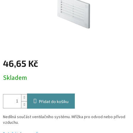
46,65 Kč
Měrná
Skladem
cena:
Přidat do košíku
Nedílná součást ventilačního systému. Mřížka pro odvod nebo přívod
vzduchu.