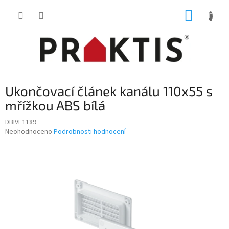
Přejít
NÁKUP
na
obsah
KOŠÍK
Ukončovací článek kanálu 110x55 s
mřížkou ABS bílá
DBIVE1189
Průměrné
Neohodnoceno
Podrobnosti hodnocení
hodnocení
produktu
je
0,0
z
5
hvězdiček.