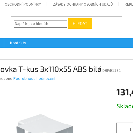
OBCHODNÍ PODMÍNKY
ZÁSADY OCHRANY OSOBNÍCH ÚDAJŮ
REK
HLEDAT
Kontakty
ovka T-kus 3x110x55 ABS bílá
DBIVE1182
né
noceno
Podrobnosti hodnocení
ní
131,
u
Měrná
Skla
cena:
ek.