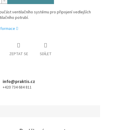
oučást ventilačního systému pro připojení vedlejších
tilačního potrubí.
informace
ZEPTAT SE
SDÍLET
info@praktis.cz
+420 734 684 811