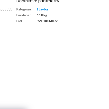
Doplňkové parametry
 potrubí.
Kategorie
:
Stavba
Hmotnost
:
0.18 kg
EAN
:
8595100148551