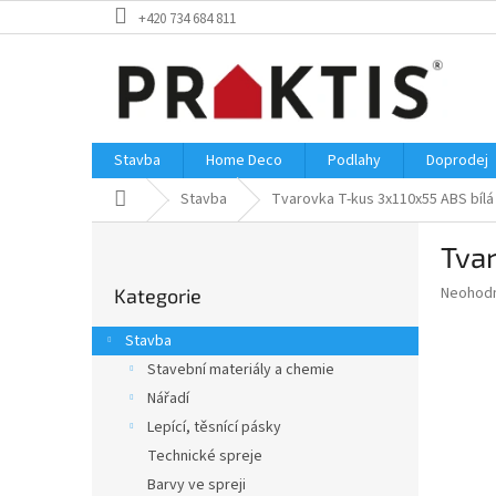
Přejít
+420 734 684 811
na
obsah
Stavba
Home Deco
Podlahy
Doprodej
Domů
Stavba
Tvarovka T-kus 3x110x55 ABS bílá
P
Tvar
o
Přeskočit
s
Průměr
Neohod
Kategorie
kategorie
t
hodnoce
r
produkt
Stavba
a
je
Stavební materiály a chemie
0,0
n
z
Nářadí
n
5
í
Lepící, těsnící pásky
hvězdič
p
Technické spreje
a
Barvy ve spreji