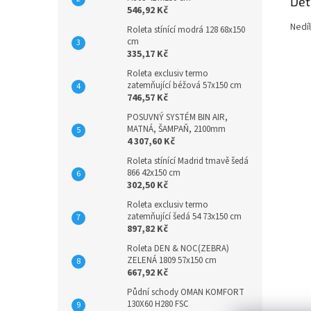
Det
546,92 Kč
Nedíl
Roleta stínící modrá 128 68x150
cm
335,17 Kč
Roleta exclusiv termo
zatemňující béžová 57x150 cm
746,57 Kč
POSUVNÝ SYSTÉM BIN AIR,
MATNÁ, ŠAMPAŇ, 2100mm
4 307,60 Kč
Roleta stínící Madrid tmavě šedá
866 42x150 cm
302,50 Kč
Roleta exclusiv termo
zatemňující šedá 54 73x150 cm
897,82 Kč
Roleta DEN & NOC(ZEBRA)
ZELENÁ 1809 57x150 cm
667,92 Kč
Půdní schody OMAN KOMFORT
130X60 H280 FSC