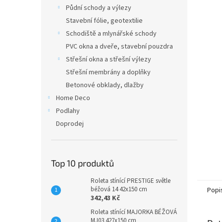
n
Půdní schody a výlezy
e
Stavební fólie, geotextilie
l
Schodiště a mlynářské schody
PVC okna a dveře, stavební pouzdra
Střešní okna a střešní výlezy
Střešní membrány a doplňky
Betonové obklady, dlažby
Home Deco
Podlahy
Doprodej
Top 10 produktů
Roleta stínící PRESTIGE světle
béžová 14 42x150 cm
Popi
342,43 Kč
Roleta stínící MAJORKA BÉŽOVÁ
MJ03 427x150 cm