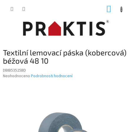
Přejít
NÁKUP
na
obsah
KOŠÍK
Textilní lemovací páska (kobercová)
béžová 48 10
DBIB53525BD
Průměrné
Neohodnoceno
Podrobnosti hodnocení
hodnocení
produktu
je
0,0
z
5
hvězdiček.