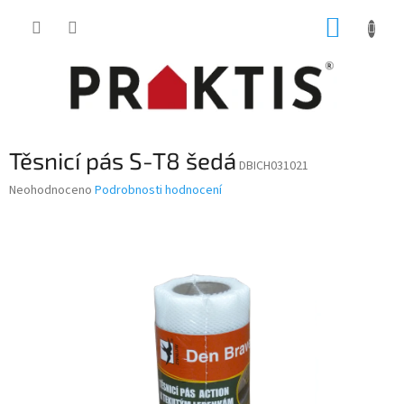
Přejít
NÁKUP
na
obsah
KOŠÍK
Těsnicí pás S-T8 šedá
DBICH031021
Průměrné
Neohodnoceno
Podrobnosti hodnocení
hodnocení
produktu
je
0,0
z
5
hvězdiček.