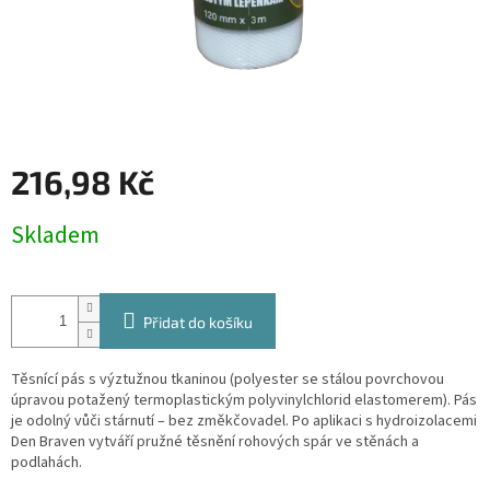
216,98 Kč
Měrná
Skladem
cena:
Přidat do košíku
Těsnící pás s výztužnou tkaninou (polyester se stálou povrchovou
úpravou potažený termoplastickým polyvinylchlorid elastomerem). Pás
je odolný vůči stárnutí – bez změkčovadel. Po aplikaci s hydroizolacemi
Den Braven vytváří pružné těsnění rohových spár ve stěnách a
podlahách.