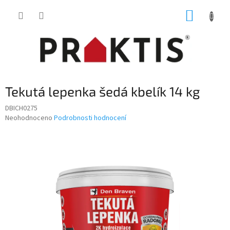
Přejít
NÁKUP
na
obsah
KOŠÍK
Tekutá lepenka šedá kbelík 14 kg
DBICH0275
Průměrné
Neohodnoceno
Podrobnosti hodnocení
hodnocení
produktu
je
0,0
z
5
hvězdiček.