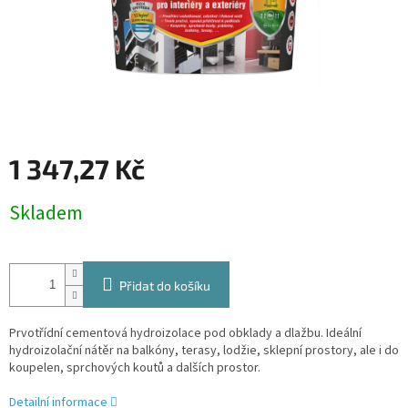
1 347,27 Kč
Měrná
Skladem
cena:
Přidat do košíku
Prvotřídní cementová hydroizolace pod obklady a dlažbu. Ideální
hydroizolační nátěr na balkóny, terasy, lodžie, sklepní prostory, ale i do
koupelen, sprchových koutů a dalších prostor.
Detailní informace