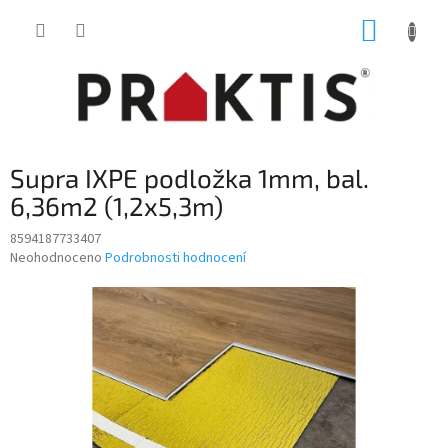
Přejít
NÁKUP
na
obsah
KOŠÍK
Supra IXPE podložka 1mm, bal.
6,36m2 (1,2x5,3m)
8594187733407
Průměrné
Neohodnoceno
Podrobnosti hodnocení
hodnocení
produktu
je
0,0
z
5
hvězdiček.