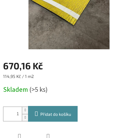
670,16 Kč
Měrná
114,95 Kč / 1 m2
cena:
Skladem
(>5 ks)
Přidat do košíku