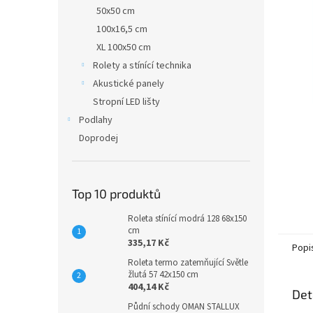
n
50x50 cm
e
100x16,5 cm
l
XL 100x50 cm
Rolety a stínící technika
Akustické panely
Stropní LED lišty
Podlahy
Doprodej
Top 10 produktů
Roleta stínící modrá 128 68x150
cm
335,17 Kč
Popi
Roleta termo zatemňující Světle
žlutá 57 42x150 cm
404,14 Kč
Det
Půdní schody OMAN STALLUX