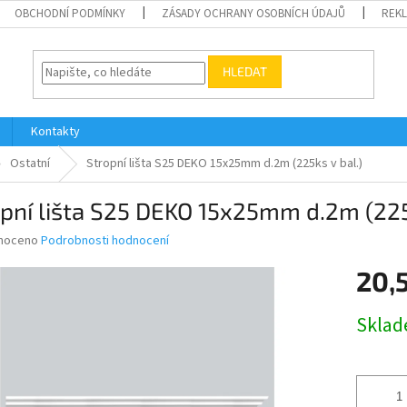
OBCHODNÍ PODMÍNKY
ZÁSADY OCHRANY OSOBNÍCH ÚDAJŮ
REK
HLEDAT
Kontakty
Ostatní
Stropní lišta S25 DEKO 15x25mm d.2m (225ks v bal.)
pní lišta S25 DEKO 15x25mm d.2m (225k
né
noceno
Podrobnosti hodnocení
ní
20,
u
Měrná
Skla
cena:
ek.