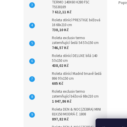
TERMO 140X60 H280 FSC
Popi
TSS30169
7 612,11 Kč
Roleta stínící PRESTIGE béžová
16 68x210 cm
738,10 Kč
Roleta exclusiv termo
zatemňující šedá 54 57x150 cm
746,57 Kč
Roleta stínící DELUXE bílá 140
57x150 cm
438,02 Kč
Roleta stínící Madrid tmavě šedá
866 97x150 cm
605 Kč
Roleta exclusiv termo
zatemňující béžová 68x210 cm
1 047,86 Kč
Roleta DEN & NOC(ZEBRA) MINI
81X150 MODRÁ č. 1808
897,82 Kč