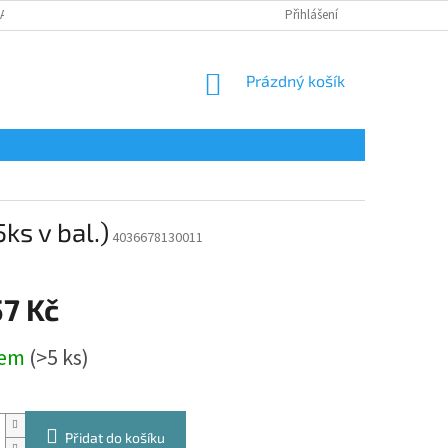
LAMAČNÍ FORMULÁŘ
Přihlášení
NÁKUPNÍ
Prázdný košík
KOŠÍK
s v bal.)
4036678130011
57 Kč
dem
(>5 ks)
Přidat do košíku