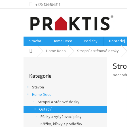
Přejít
+420 734 684 811
na
obsah
Stavba
Home Deco
Podlahy
Doprodej
Domů
Home Deco
Stropní a stěnové desky
P
Stro
o
Přeskočit
s
Průměr
Neohod
Kategorie
kategorie
t
hodnoce
r
produkt
Stavba
a
je
Home Deco
0,0
n
z
Stropní a stěnové desky
n
5
í
Ostatní
hvězdič
p
Pásky a vytyčovací pásy
a
Křížky, klínky a podložky